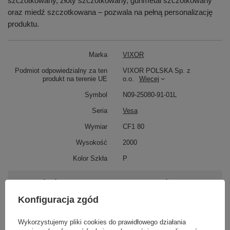
szczotkowany, złoty szczotkowany, gunmetal szczotkowany
oraz miedź szczotkowana – pozwala na pełną personalizację
produktu.
Marka
VIXOR
Podmiot odpowiedzialny za ten
VIXOR POLSKA Sp. z
produkt na terenie UE
o.o.
Więcej
Symbol
N09-25080-91-01L
Seria
Vesa
Wymiar
CF1 80
Wysokość
2000
Kolor Szkła
P
Potrzebujesz pomocy? Masz pytania?
Zadaj pytanie a my odpowiemy niezwłocznie,
Konfiguracja zgód
Zadaj pytanie
najciekawsze pytania i odpowiedzi publikując
dla innych.
Wykorzystujemy pliki cookies do prawidłowego działania