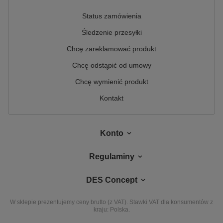
Status zamówienia
Śledzenie przesyłki
Chcę zareklamować produkt
Chcę odstąpić od umowy
Chcę wymienić produkt
Kontakt
Konto
Regulaminy
DES Concept
W sklepie prezentujemy ceny brutto (z VAT).
Stawki VAT dla konsumentów z
kraju:
Polska
.