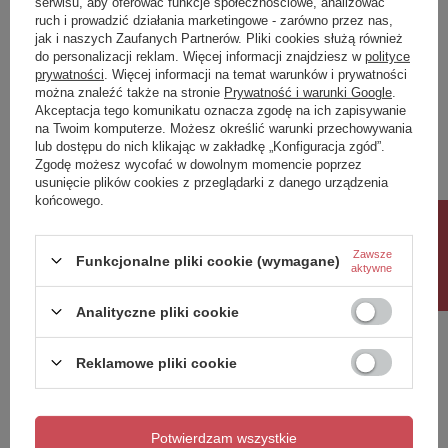
serwisu, aby oferować funkcje społecznościowe, analizować
ruch i prowadzić działania marketingowe - zarówno przez nas,
Napisz swoją opinię
jak i naszych Zaufanych Partnerów. Pliki cookies służą również
do personalizacji reklam. Więcej informacji znajdziesz w
polityce
prywatności
. Więcej informacji na temat warunków i prywatności
można znaleźć także na stronie
Prywatność i warunki Google
.
Twoja ocena:
Akceptacja tego komunikatu oznacza zgodę na ich zapisywanie
5/5
na Twoim komputerze. Możesz określić warunki przechowywania
lub dostępu do nich klikając w zakładkę „Konfiguracja zgód”.
Zgodę możesz wycofać w dowolnym momencie poprzez
usunięcie plików cookies z przeglądarki z danego urządzenia
Treść twojej opinii
końcowego.
Rabat 10%
Zawsze
Funkcjonalne pliki cookie (wymagane)
aktywne
Dodaj własne zdjęcie produktu:
Analityczne pliki cookie
Reklamowe pliki cookie
Twoje imię
Potwierdzam wszystkie