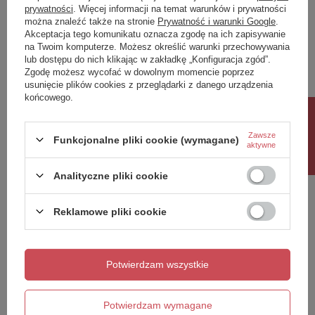
prywatności
. Więcej informacji na temat warunków i prywatności
można znaleźć także na stronie
Prywatność i warunki Google
.
Napisz swoją opinię
Akceptacja tego komunikatu oznacza zgodę na ich zapisywanie
na Twoim komputerze. Możesz określić warunki przechowywania
lub dostępu do nich klikając w zakładkę „Konfiguracja zgód”.
Twoja ocena:
Zgodę możesz wycofać w dowolnym momencie poprzez
5/5
usunięcie plików cookies z przeglądarki z danego urządzenia
końcowego.
Rabat 10%
Treść twojej opinii
Zawsze
Funkcjonalne pliki cookie (wymagane)
aktywne
Analityczne pliki cookie
Reklamowe pliki cookie
Dodaj własne zdjęcie produktu:
Potwierdzam wszystkie
Twoje imię
Potwierdzam wymagane