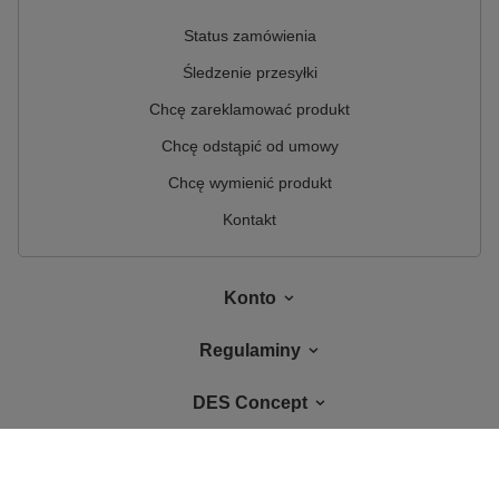
Status zamówienia
Śledzenie przesyłki
Chcę zareklamować produkt
Chcę odstąpić od umowy
Chcę wymienić produkt
Kontakt
Konto
Regulaminy
DES Concept
W sklepie prezentujemy ceny brutto (z VAT).
Stawki VAT dla konsumentów z
kraju:
Polska
.