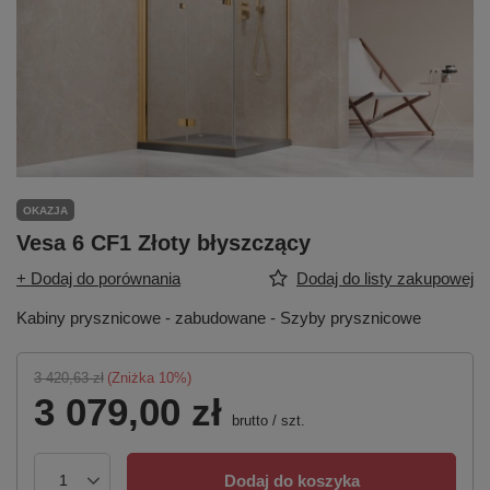
OKAZJA
Vesa 6 CF1 Złoty błyszczący
+ Dodaj do porównania
Dodaj do listy zakupowej
Kabiny prysznicowe - zabudowane - Szyby prysznicowe
3 420,63 zł
(Zniżka
10
%)
3 079,00 zł
brutto
/
szt.
Dodaj do koszyka