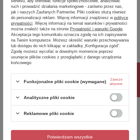
serwisu, aby oferować funkcje społecznościowe, analizować
ruch i prowadzić działania marketingowe - zarówno przez nas,
Napisz swoją opinię
jak i naszych Zaufanych Partnerów. Pliki cookies służą również
do personalizacji reklam. Więcej informacji znajdziesz w
polityce
prywatności
. Więcej informacji na temat warunków i prywatności
można znaleźć także na stronie
Prywatność i warunki Google
.
Twoja ocena:
Akceptacja tego komunikatu oznacza zgodę na ich zapisywanie
5/5
na Twoim komputerze. Możesz określić warunki przechowywania
lub dostępu do nich klikając w zakładkę „Konfiguracja zgód”.
Zgodę możesz wycofać w dowolnym momencie poprzez
usunięcie plików cookies z przeglądarki z danego urządzenia
Treść twojej opinii
końcowego.
Rabat 10%
Zawsze
Funkcjonalne pliki cookie (wymagane)
aktywne
Dodaj własne zdjęcie produktu:
Analityczne pliki cookie
Reklamowe pliki cookie
Twoje imię
Potwierdzam wszystkie