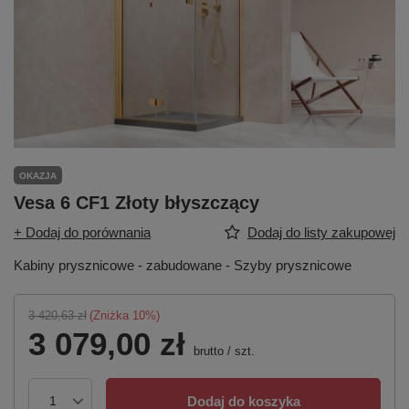
OKAZJA
Vesa 6 CF1 Złoty błyszczący
+ Dodaj do porównania
Dodaj do listy zakupowej
Kabiny prysznicowe - zabudowane - Szyby prysznicowe
3 420,63 zł
(Zniżka
10
%)
3 079,00 zł
brutto
/
szt.
Dodaj do koszyka