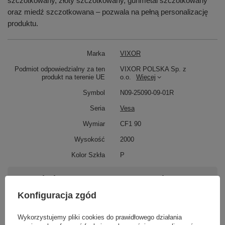
szczotkowany, złoty szczotkowany, gunmetal szczotkowany
oraz miedź szczotkowana – pozwala na pełną personalizację
produktu.
Marka
VIXOR
Podmiot odpowiedzialny za ten
VIXOR POLSKA Sp. z
produkt na terenie UE
o.o.
Więcej
Symbol
N09-25090-09-01R
Seria
Vesa
Wymiar
CF1 90
Wysokość
2000
Kolor Szkła
P
Potrzebujesz pomocy? Masz pytania?
Zadaj pytanie a my odpowiemy niezwłocznie,
Konfiguracja zgód
Zadaj pytanie
najciekawsze pytania i odpowiedzi publikując
dla innych.
Wykorzystujemy pliki cookies do prawidłowego działania