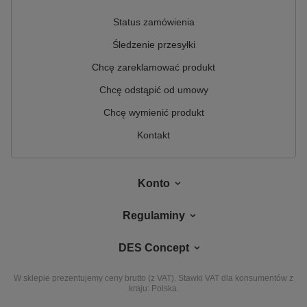
Status zamówienia
Śledzenie przesyłki
Chcę zareklamować produkt
Chcę odstąpić od umowy
Chcę wymienić produkt
Kontakt
Konto
Regulaminy
DES Concept
W sklepie prezentujemy ceny brutto (z VAT).
Stawki VAT dla konsumentów z
kraju:
Polska
.