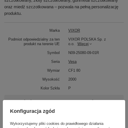
szczotkowany, złoty szczotkowany, gunmetal szczotkowany
oraz miedź szczotkowana – pozwala na pełną personalizację
produktu.
Marka
VIXOR
Podmiot odpowiedzialny za ten
VIXOR POLSKA Sp. z
produkt na terenie UE
o.o.
Więcej
Symbol
N09-25080-09-01R
Seria
Vesa
Wymiar
CF1 80
Wysokość
2000
Kolor Szkła
P
Potrzebujesz pomocy? Masz pytania?
Zadaj pytanie a my odpowiemy niezwłocznie,
Konfiguracja zgód
Zadaj pytanie
najciekawsze pytania i odpowiedzi publikując
dla innych.
Wykorzystujemy pliki cookies do prawidłowego działania