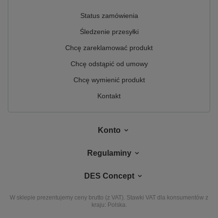
Status zamówienia
Śledzenie przesyłki
Chcę zareklamować produkt
Chcę odstąpić od umowy
Chcę wymienić produkt
Kontakt
Konto
Regulaminy
DES Concept
W sklepie prezentujemy ceny brutto (z VAT).
Stawki VAT dla konsumentów z
kraju:
Polska
.