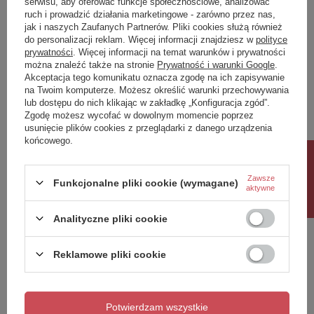
serwisu, aby oferować funkcje społecznościowe, analizować
ruch i prowadzić działania marketingowe - zarówno przez nas,
Napisz swoją opinię
jak i naszych Zaufanych Partnerów. Pliki cookies służą również
do personalizacji reklam. Więcej informacji znajdziesz w
polityce
prywatności
. Więcej informacji na temat warunków i prywatności
można znaleźć także na stronie
Prywatność i warunki Google
.
Twoja ocena:
Akceptacja tego komunikatu oznacza zgodę na ich zapisywanie
5/5
na Twoim komputerze. Możesz określić warunki przechowywania
lub dostępu do nich klikając w zakładkę „Konfiguracja zgód”.
Zgodę możesz wycofać w dowolnym momencie poprzez
usunięcie plików cookies z przeglądarki z danego urządzenia
Treść twojej opinii
końcowego.
Rabat 10%
Zawsze
Funkcjonalne pliki cookie (wymagane)
aktywne
Dodaj własne zdjęcie produktu:
Analityczne pliki cookie
Reklamowe pliki cookie
Twoje imię
Potwierdzam wszystkie