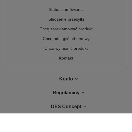
Status zamówienia
Śledzenie przesyłki
Chcę zareklamować produkt
Chcę odstąpić od umowy
Chcę wymienić produkt
Kontakt
Konto
Regulaminy
DES Concept
W sklepie prezentujemy ceny brutto (z VAT).
Stawki VAT dla konsumentów z
kraju:
Polska
.