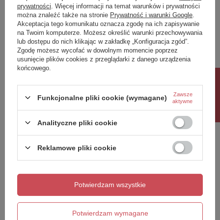
prywatności
. Więcej informacji na temat warunków i prywatności
można znaleźć także na stronie
Prywatność i warunki Google
.
Napisz swoją opinię
Akceptacja tego komunikatu oznacza zgodę na ich zapisywanie
na Twoim komputerze. Możesz określić warunki przechowywania
lub dostępu do nich klikając w zakładkę „Konfiguracja zgód”.
Twoja ocena:
Zgodę możesz wycofać w dowolnym momencie poprzez
5/5
usunięcie plików cookies z przeglądarki z danego urządzenia
końcowego.
Rabat 10%
Treść twojej opinii
Zawsze
Funkcjonalne pliki cookie (wymagane)
aktywne
Analityczne pliki cookie
Reklamowe pliki cookie
Dodaj własne zdjęcie produktu:
Potwierdzam wszystkie
Twoje imię
Potwierdzam wymagane