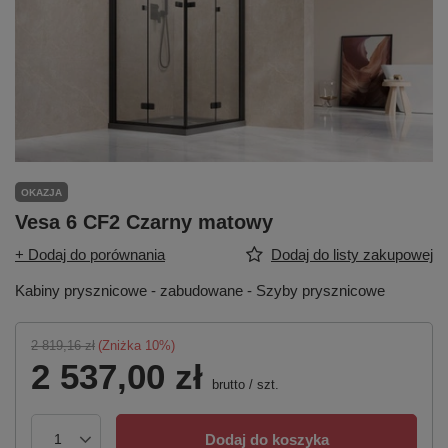
OKAZJA
Vesa 6 CF2 Czarny matowy
+ Dodaj do porównania
Dodaj do listy zakupowej
Kabiny prysznicowe - zabudowane - Szyby prysznicowe
2 819,16 zł
(Zniżka
10
%)
2 537,00 zł
brutto
/
szt.
Dodaj do koszyka