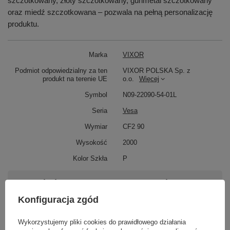
szczotkowany, złoty szczotkowany, gunmetal szczotkowany
oraz miedź szczotkowana – pozwala na pełną personalizację
produktu.
Marka
VIXOR
Podmiot odpowiedzialny za ten
VIXOR POLSKA Sp. z
produkt na terenie UE
o.o.
Więcej
Symbol
N09-22090-54-01L
Seria
Vesa
Wymiar
CF2 90
Wysokość
2000
Kolor Szkła
P
Potrzebujesz pomocy? Masz pytania?
Zadaj pytanie a my odpowiemy niezwłocznie,
Konfiguracja zgód
Zadaj pytanie
najciekawsze pytania i odpowiedzi publikując
dla innych.
Wykorzystujemy pliki cookies do prawidłowego działania