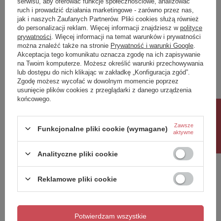
serwisu, aby oferować funkcje społecznościowe, analizować
ruch i prowadzić działania marketingowe - zarówno przez nas,
Napisz swoją opinię
jak i naszych Zaufanych Partnerów. Pliki cookies służą również
do personalizacji reklam. Więcej informacji znajdziesz w
polityce
prywatności
. Więcej informacji na temat warunków i prywatności
można znaleźć także na stronie
Prywatność i warunki Google
.
Twoja ocena:
Akceptacja tego komunikatu oznacza zgodę na ich zapisywanie
5/5
na Twoim komputerze. Możesz określić warunki przechowywania
lub dostępu do nich klikając w zakładkę „Konfiguracja zgód”.
Zgodę możesz wycofać w dowolnym momencie poprzez
usunięcie plików cookies z przeglądarki z danego urządzenia
Treść twojej opinii
końcowego.
Rabat 10%
Zawsze
Funkcjonalne pliki cookie (wymagane)
aktywne
Dodaj własne zdjęcie produktu:
Analityczne pliki cookie
Reklamowe pliki cookie
Twoje imię
Potwierdzam wszystkie