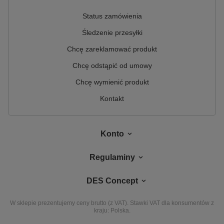
Status zamówienia
Śledzenie przesyłki
Chcę zareklamować produkt
Chcę odstąpić od umowy
Chcę wymienić produkt
Kontakt
Konto
Regulaminy
DES Concept
W sklepie prezentujemy ceny brutto (z VAT).
Stawki VAT dla konsumentów z
kraju:
Polska
.