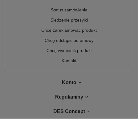
Status zamówienia
Śledzenie przesyłki
Chcę zareklamować produkt
Chcę odstąpić od umowy
Chcę wymienić produkt
Kontakt
Konto
Regulaminy
DES Concept
W sklepie prezentujemy ceny brutto (z VAT).
Stawki VAT dla konsumentów z
kraju:
Polska
.