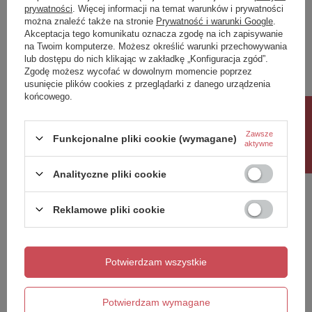
prywatności
. Więcej informacji na temat warunków i prywatności
można znaleźć także na stronie
Prywatność i warunki Google
.
Napisz swoją opinię
Akceptacja tego komunikatu oznacza zgodę na ich zapisywanie
na Twoim komputerze. Możesz określić warunki przechowywania
lub dostępu do nich klikając w zakładkę „Konfiguracja zgód”.
Twoja ocena:
Zgodę możesz wycofać w dowolnym momencie poprzez
5/5
usunięcie plików cookies z przeglądarki z danego urządzenia
końcowego.
Rabat 10%
Treść twojej opinii
Zawsze
Funkcjonalne pliki cookie (wymagane)
aktywne
Analityczne pliki cookie
Reklamowe pliki cookie
Dodaj własne zdjęcie produktu:
Potwierdzam wszystkie
Twoje imię
Potwierdzam wymagane