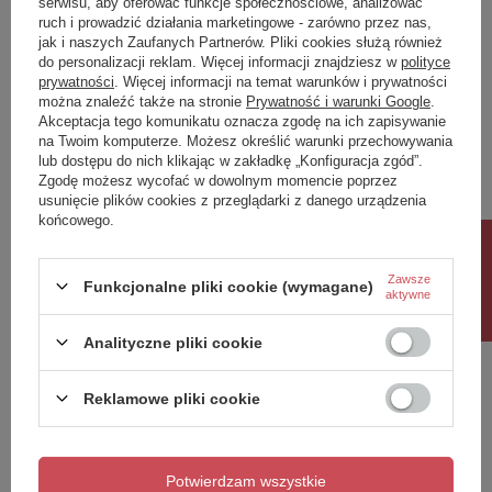
serwisu, aby oferować funkcje społecznościowe, analizować
ruch i prowadzić działania marketingowe - zarówno przez nas,
Napisz swoją opinię
jak i naszych Zaufanych Partnerów. Pliki cookies służą również
do personalizacji reklam. Więcej informacji znajdziesz w
polityce
prywatności
. Więcej informacji na temat warunków i prywatności
można znaleźć także na stronie
Prywatność i warunki Google
.
Twoja ocena:
Akceptacja tego komunikatu oznacza zgodę na ich zapisywanie
5/5
na Twoim komputerze. Możesz określić warunki przechowywania
lub dostępu do nich klikając w zakładkę „Konfiguracja zgód”.
Zgodę możesz wycofać w dowolnym momencie poprzez
usunięcie plików cookies z przeglądarki z danego urządzenia
Treść twojej opinii
końcowego.
Rabat 10%
Zawsze
Funkcjonalne pliki cookie (wymagane)
aktywne
Dodaj własne zdjęcie produktu:
Analityczne pliki cookie
Reklamowe pliki cookie
Twoje imię
Potwierdzam wszystkie