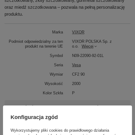
szczotkowany, złoty szczotkowany, gunmetal szczotkowany
oraz miedź szczotkowana – pozwala na pełną personalizację
produktu.
Marka
VIXOR
Podmiot odpowiedzialny za ten
VIXOR POLSKA Sp. z
produkt na terenie UE
o.o.
Więcej
Symbol
N09-22090-92-01L
Seria
Vesa
Wymiar
CF2 90
Wysokość
2000
Kolor Szkła
P
Potrzebujesz pomocy? Masz pytania?
Zadaj pytanie a my odpowiemy niezwłocznie,
Konfiguracja zgód
Zadaj pytanie
najciekawsze pytania i odpowiedzi publikując
dla innych.
Wykorzystujemy pliki cookies do prawidłowego działania