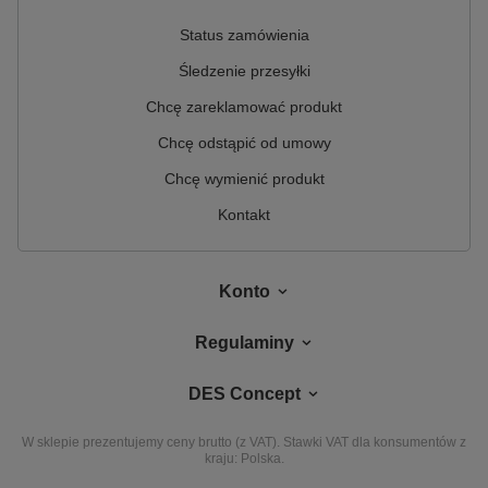
Status zamówienia
Śledzenie przesyłki
Chcę zareklamować produkt
Chcę odstąpić od umowy
Chcę wymienić produkt
Kontakt
Konto
Regulaminy
DES Concept
W sklepie prezentujemy ceny brutto (z VAT).
Stawki VAT dla konsumentów z
kraju:
Polska
.