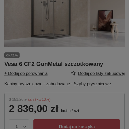
OKAZJA
Vesa 6 CF2 GunMetal szczotkowany
+ Dodaj do porównania
Dodaj do listy zakupowej
Kabiny prysznicowe - zabudowane - Szyby prysznicowe
3 151,26 zł
(Zniżka
10
%)
2 836,00 zł
brutto
/
szt.
Dodaj do koszyka