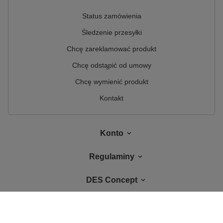
Status zamówienia
Śledzenie przesyłki
Chcę zareklamować produkt
Chcę odstąpić od umowy
Chcę wymienić produkt
Kontakt
Konto
Regulaminy
DES Concept
W sklepie prezentujemy ceny brutto (z VAT).
Stawki VAT dla konsumentów z
kraju:
Polska
.