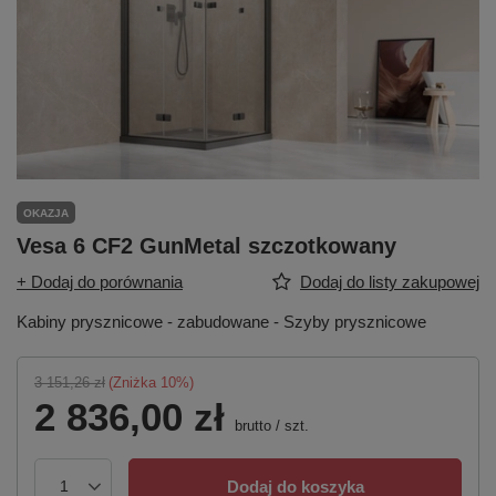
OKAZJA
Vesa 6 CF2 GunMetal szczotkowany
+ Dodaj do porównania
Dodaj do listy zakupowej
Kabiny prysznicowe - zabudowane - Szyby prysznicowe
3 151,26 zł
(Zniżka
10
%)
2 836,00 zł
brutto
/
szt.
Dodaj do koszyka