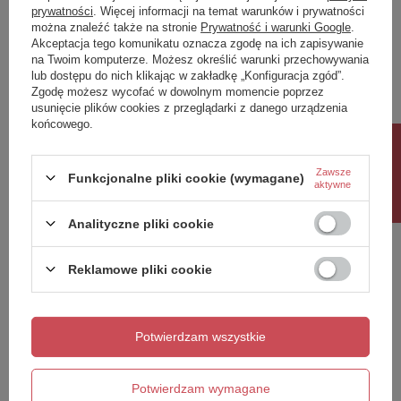
prywatności
. Więcej informacji na temat warunków i prywatności
można znaleźć także na stronie
Prywatność i warunki Google
.
Napisz swoją opinię
Akceptacja tego komunikatu oznacza zgodę na ich zapisywanie
na Twoim komputerze. Możesz określić warunki przechowywania
lub dostępu do nich klikając w zakładkę „Konfiguracja zgód”.
Twoja ocena:
Zgodę możesz wycofać w dowolnym momencie poprzez
5/5
usunięcie plików cookies z przeglądarki z danego urządzenia
końcowego.
Rabat 10%
Treść twojej opinii
Zawsze
Funkcjonalne pliki cookie (wymagane)
aktywne
Analityczne pliki cookie
Reklamowe pliki cookie
Dodaj własne zdjęcie produktu:
Potwierdzam wszystkie
Twoje imię
Potwierdzam wymagane