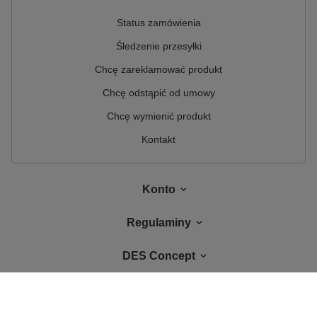
Status zamówienia
Śledzenie przesyłki
Chcę zareklamować produkt
Chcę odstąpić od umowy
Chcę wymienić produkt
Kontakt
Konto
Regulaminy
DES Concept
W sklepie prezentujemy ceny brutto (z VAT).
Stawki VAT dla konsumentów z
kraju:
Polska
.