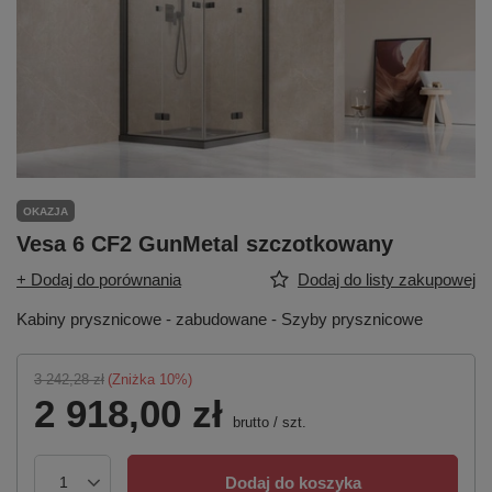
OKAZJA
Vesa 6 CF2 GunMetal szczotkowany
+ Dodaj do porównania
Dodaj do listy zakupowej
Kabiny prysznicowe - zabudowane - Szyby prysznicowe
3 242,28 zł
(Zniżka
10
%)
2 918,00 zł
brutto
/
szt.
Dodaj do koszyka