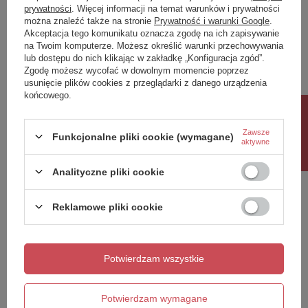
prywatności
. Więcej informacji na temat warunków i prywatności
można znaleźć także na stronie
Prywatność i warunki Google
.
Napisz swoją opinię
Akceptacja tego komunikatu oznacza zgodę na ich zapisywanie
na Twoim komputerze. Możesz określić warunki przechowywania
lub dostępu do nich klikając w zakładkę „Konfiguracja zgód”.
Twoja ocena:
Zgodę możesz wycofać w dowolnym momencie poprzez
5/5
usunięcie plików cookies z przeglądarki z danego urządzenia
końcowego.
Rabat 10%
Treść twojej opinii
Zawsze
Funkcjonalne pliki cookie (wymagane)
aktywne
Analityczne pliki cookie
Reklamowe pliki cookie
Dodaj własne zdjęcie produktu:
Potwierdzam wszystkie
Twoje imię
Potwierdzam wymagane