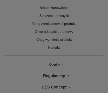
Status zamówienia
Śledzenie przesyłki
Chcę zareklamować produkt
Chcę odstąpić od umowy
Chcę wymienić produkt
Kontakt
Konto
Regulaminy
DES Concept
W sklepie prezentujemy ceny brutto (z VAT).
Stawki VAT dla konsumentów z
kraju:
Polska
.