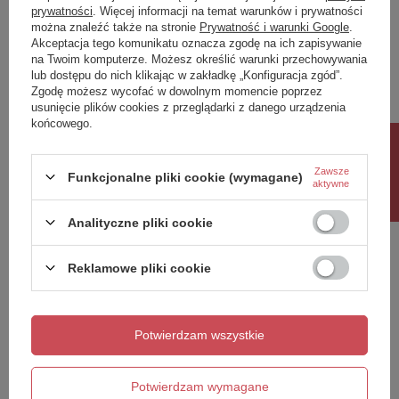
prywatności
. Więcej informacji na temat warunków i prywatności
można znaleźć także na stronie
Prywatność i warunki Google
.
Napisz swoją opinię
Akceptacja tego komunikatu oznacza zgodę na ich zapisywanie
na Twoim komputerze. Możesz określić warunki przechowywania
lub dostępu do nich klikając w zakładkę „Konfiguracja zgód”.
Twoja ocena:
Zgodę możesz wycofać w dowolnym momencie poprzez
5/5
usunięcie plików cookies z przeglądarki z danego urządzenia
końcowego.
Rabat 10%
Treść twojej opinii
Zawsze
Funkcjonalne pliki cookie (wymagane)
aktywne
Analityczne pliki cookie
Reklamowe pliki cookie
Dodaj własne zdjęcie produktu:
Potwierdzam wszystkie
Twoje imię
Potwierdzam wymagane