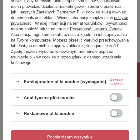
serwisu, aby oferować funkcje społecznościowe, analizować
ruch i prowadzić działania marketingowe - zarówno przez nas,
Napisz swoją opinię
jak i naszych Zaufanych Partnerów. Pliki cookies służą również
do personalizacji reklam. Więcej informacji znajdziesz w
polityce
prywatności
. Więcej informacji na temat warunków i prywatności
można znaleźć także na stronie
Prywatność i warunki Google
.
Twoja ocena:
Akceptacja tego komunikatu oznacza zgodę na ich zapisywanie
5/5
na Twoim komputerze. Możesz określić warunki przechowywania
lub dostępu do nich klikając w zakładkę „Konfiguracja zgód”.
Zgodę możesz wycofać w dowolnym momencie poprzez
usunięcie plików cookies z przeglądarki z danego urządzenia
Treść twojej opinii
końcowego.
Rabat 10%
Zawsze
Funkcjonalne pliki cookie (wymagane)
aktywne
Dodaj własne zdjęcie produktu:
Analityczne pliki cookie
Reklamowe pliki cookie
Twoje imię
Potwierdzam wszystkie