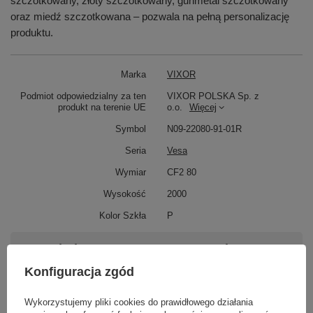
szczotkowany, złoty szczotkowany, gunmetal szczotkowany
oraz miedź szczotkowana – pozwala na pełną personalizację
produktu.
Marka
VIXOR
Podmiot odpowiedzialny za ten
VIXOR POLSKA Sp. z
produkt na terenie UE
o.o.
Więcej
Symbol
N09-22080-91-01R
Seria
Vesa
Wymiar
CF2 80
Wysokość
2000
Kolor Szkła
P
Potrzebujesz pomocy? Masz pytania?
Zadaj pytanie a my odpowiemy niezwłocznie,
Konfiguracja zgód
Zadaj pytanie
najciekawsze pytania i odpowiedzi publikując
dla innych.
Wykorzystujemy pliki cookies do prawidłowego działania