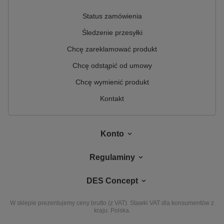
Status zamówienia
Śledzenie przesyłki
Chcę zareklamować produkt
Chcę odstąpić od umowy
Chcę wymienić produkt
Kontakt
Konto
Regulaminy
DES Concept
W sklepie prezentujemy ceny brutto (z VAT).
Stawki VAT dla konsumentów z
kraju:
Polska
.