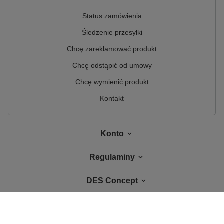
Status zamówienia
Śledzenie przesyłki
Chcę zareklamować produkt
Chcę odstąpić od umowy
Chcę wymienić produkt
Kontakt
Konto
Regulaminy
DES Concept
W sklepie prezentujemy ceny brutto (z VAT).
Stawki VAT dla konsumentów z
kraju:
Polska
.