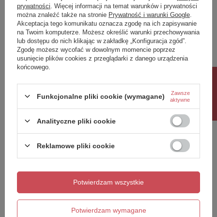
prywatności
. Więcej informacji na temat warunków i prywatności
można znaleźć także na stronie
Prywatność i warunki Google
.
Napisz swoją opinię
Akceptacja tego komunikatu oznacza zgodę na ich zapisywanie
na Twoim komputerze. Możesz określić warunki przechowywania
lub dostępu do nich klikając w zakładkę „Konfiguracja zgód”.
Twoja ocena:
Zgodę możesz wycofać w dowolnym momencie poprzez
5/5
usunięcie plików cookies z przeglądarki z danego urządzenia
końcowego.
Rabat 10%
Treść twojej opinii
Zawsze
Funkcjonalne pliki cookie (wymagane)
aktywne
Analityczne pliki cookie
Reklamowe pliki cookie
Dodaj własne zdjęcie produktu:
Potwierdzam wszystkie
Twoje imię
Potwierdzam wymagane