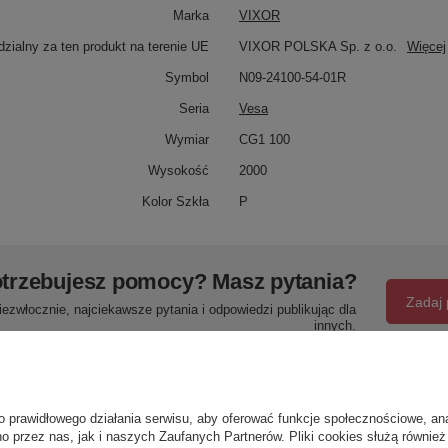
Marka
VIXOR
zialny za ten produkt na terenie UE
VIXOR POLSKA Sp. z o.o.
Więcej
Symbol
N09-24100-54-01R
Seria
Vesa
Wymiar
CG1 100
Wysokość
2000
Kolor Szkła
P
trzebujesz pomocy? Masz pytania?
Zadaj 
ezwłocznie, najciekawsze pytania i odpowiedzi publikując dla
innych.
Napisz swoją opinię
o prawidłowego działania serwisu, aby oferować funkcje społecznościowe, an
o przez nas, jak i naszych Zaufanych Partnerów. Pliki cookies służą również 