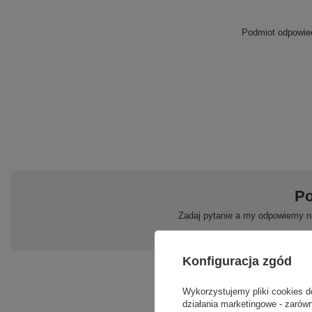
Podmiot odpowied
Po
Zadaj pytanie a my odpowiemy ni
Konfiguracja zgód
Wykorzystujemy pliki cookies d
działania marketingowe - zarówn