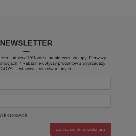
NEWSLETTER
tera i odbierz 10% zniżki na pierwsze zakupy! Pierwszy
omocjach! * Rabat nie dotyczy produktów z wyprzedaży i
u GOYA i zestawów z nim stworzonych
nych osobowych
Zapisz się do newslettera