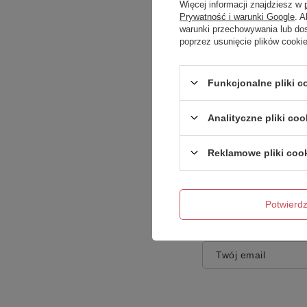
Więcej informacji znajdziesz w
Prywatność i warunki Google
. 
warunki przechowywania lub do
poprzez usunięcie plików cooki
Treść twojej opinii
Funkcjonalne pliki 
Analityczne pliki coo
Reklamowe pliki coo
Dodaj własne zdję
Potwier
Twoje imię
Twój email