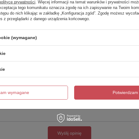
polityce prywatności
. Więcej informacji na temat warunków i prywatności moż
Akceptacja tego komunikatu oznacza zgodę na ich zapisywanie na Twoim kom
Twoja ocena:
stępu do nich klikając w zakładkę „Konfiguracja zgód”. Zgodę możesz wyco
5/5
es z przeglądarki z danego urządzenia końcowego.
cookie (wymagane)
kie
kie
cie produktu:
dzam wymagane
Potwierdzam 
Wyślij opinię