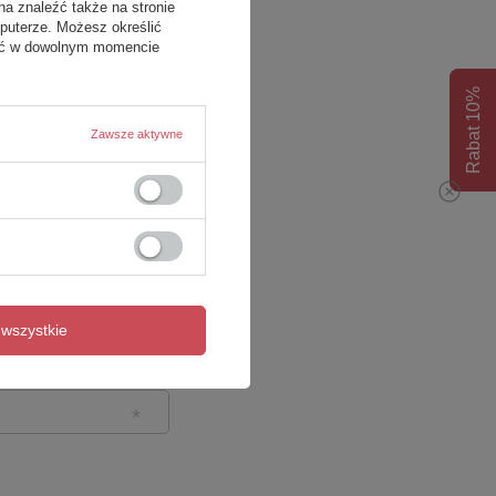
na znaleźć także na stronie
puterze. Możesz określić
fać w dowolnym momencie
Rabat 10%
Zawsze aktywne
wszystkie