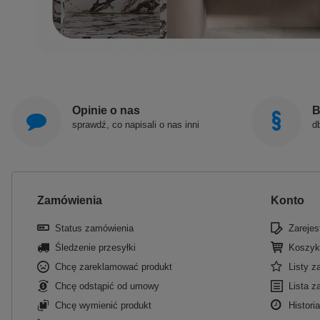
Opinie o nas
B
sprawdź, co napisali o nas inni
d
Zamówienia
Konto
Status zamówienia
Zarejest
Śledzenie przesyłki
Koszyk
Chcę zareklamować produkt
Listy 
Chcę odstąpić od umowy
Lista z
Chcę wymienić produkt
Historia