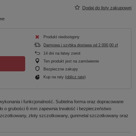
Dodaj do listy zakupowej
owe
Produkt niedostępny
Darmowa i szybka dostawa
od
2 000,00 zł
14
dni na łatwy zwrot
Ten produkt jest na zamówienie
Bezpieczne zakupy
Kup na raty (
oblicz ratę
)
wykonania i funkcjonalność. Subtelna forma oraz dopracowane
zkło o grubości 6 mm zapewnia trwałość i bezpieczeństwo
 szczotkowany, złoty szczotkowany, gunmetal szczotkowany oraz