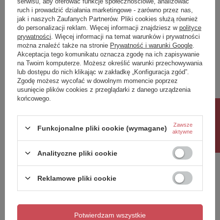
serwisu, aby oferować funkcje społecznościowe, analizować
ruch i prowadzić działania marketingowe - zarówno przez nas,
Napisz swoją opinię
jak i naszych Zaufanych Partnerów. Pliki cookies służą również
do personalizacji reklam. Więcej informacji znajdziesz w
polityce
prywatności
. Więcej informacji na temat warunków i prywatności
można znaleźć także na stronie
Prywatność i warunki Google
.
Twoja ocena:
Akceptacja tego komunikatu oznacza zgodę na ich zapisywanie
5/5
na Twoim komputerze. Możesz określić warunki przechowywania
lub dostępu do nich klikając w zakładkę „Konfiguracja zgód”.
Zgodę możesz wycofać w dowolnym momencie poprzez
usunięcie plików cookies z przeglądarki z danego urządzenia
Treść twojej opinii
końcowego.
Rabat 10%
Zawsze
Funkcjonalne pliki cookie (wymagane)
aktywne
Dodaj własne zdjęcie produktu:
Analityczne pliki cookie
Reklamowe pliki cookie
Twoje imię
Potwierdzam wszystkie