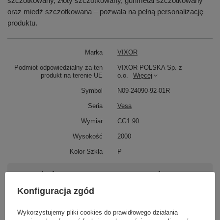
szczotkowany, złoty szczotkowany, gunmetal szczotkowany
oraz miedź szczotkowana – pozwala na pełną personalizację
produktu.
Marka
VIXOR
Podmiot odpowiedzialny za ten
VIXOR POLSKA Sp. z
produkt na terenie UE
o.o.
Więcej
Symbol
N09-24090-92-01R
Seria
Vesa
Wymiar
CG1 90
Wysokość
2000
Kolor Szkła
P
Potrzebujesz pomocy? Masz pytania?
Zadaj pytanie a my odpowiemy niezwłocznie,
Konfiguracja zgód
Zadaj pytanie
najciekawsze pytania i odpowiedzi publikując
dla innych.
Wykorzystujemy pliki cookies do prawidłowego działania