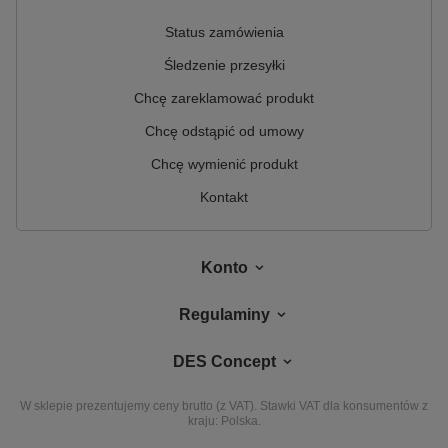
Status zamówienia
Śledzenie przesyłki
Chcę zareklamować produkt
Chcę odstąpić od umowy
Chcę wymienić produkt
Kontakt
Konto
Regulaminy
DES Concept
W sklepie prezentujemy ceny brutto (z VAT).
Stawki VAT dla konsumentów z
kraju:
Polska
.