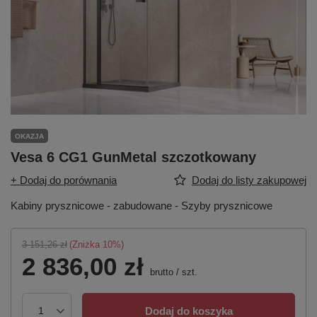
OKAZJA
Vesa 6 CG1 GunMetal szczotkowany
+ Dodaj do porównania
Dodaj do listy zakupowej
Kabiny prysznicowe - zabudowane - Szyby prysznicowe
3 151,26 zł
(Zniżka
10
%)
2 836,00 zł
brutto
/
szt.
Dodaj do koszyka