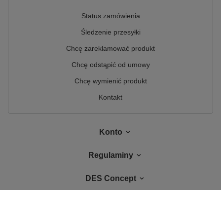
Status zamówienia
Śledzenie przesyłki
Chcę zareklamować produkt
Chcę odstąpić od umowy
Chcę wymienić produkt
Kontakt
Konto
Regulaminy
DES Concept
W sklepie prezentujemy ceny brutto (z VAT).
Stawki VAT dla konsumentów z
kraju:
Polska
.