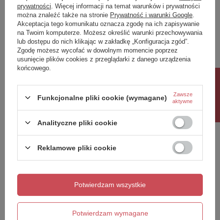
prywatności
. Więcej informacji na temat warunków i prywatności
można znaleźć także na stronie
Prywatność i warunki Google
.
Napisz swoją opinię
Akceptacja tego komunikatu oznacza zgodę na ich zapisywanie
na Twoim komputerze. Możesz określić warunki przechowywania
lub dostępu do nich klikając w zakładkę „Konfiguracja zgód”.
Twoja ocena:
Zgodę możesz wycofać w dowolnym momencie poprzez
5/5
usunięcie plików cookies z przeglądarki z danego urządzenia
końcowego.
Rabat 10%
Treść twojej opinii
Zawsze
Funkcjonalne pliki cookie (wymagane)
aktywne
Analityczne pliki cookie
Reklamowe pliki cookie
Dodaj własne zdjęcie produktu:
Potwierdzam wszystkie
Twoje imię
Potwierdzam wymagane