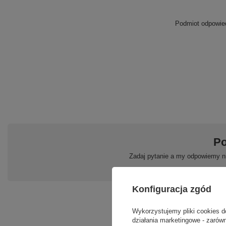
Podmiot odpowied
Po
Zadaj pytanie a my odpowiemy ni
Konfiguracja zgód
Wykorzystujemy pliki cookies d
działania marketingowe - zarówn