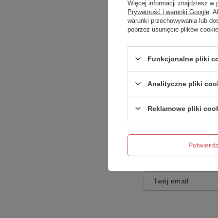
Więcej informacji znajdziesz w
Prywatność i warunki Google
. 
warunki przechowywania lub do
poprzez usunięcie plików cooki
Treść twojej opinii
Funkcjonalne pliki 
Analityczne pliki coo
Reklamowe pliki coo
Dodaj własne zdję
Potwier
Twoje imię
Twój email