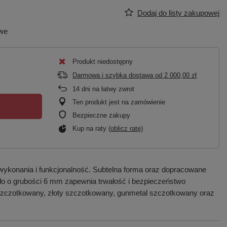
Dodaj do listy zakupowej
owe
Produkt niedostępny
Darmowa i szybka dostawa
od
2 000,00 zł
14
dni na łatwy zwrot
Ten produkt jest na zamówienie
Bezpieczne zakupy
Kup na raty (
oblicz ratę
)
wykonania i funkcjonalność. Subtelna forma oraz dopracowane
zkło o grubości 6 mm zapewnia trwałość i bezpieczeństwo
 szczotkowany, złoty szczotkowany, gunmetal szczotkowany oraz