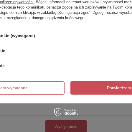
polityce prywatności
. Więcej informacji na temat warunków i prywatności moż
Akceptacja tego komunikatu oznacza zgodę na ich zapisywanie na Twoim kom
Twoja ocena:
stępu do nich klikając w zakładkę „Konfiguracja zgód”. Zgodę możesz wyco
5/5
es z przeglądarki z danego urządzenia końcowego.
cookie (wymagane)
kie
kie
cie produktu:
dzam wymagane
Potwierdzam 
Wyślij opinię