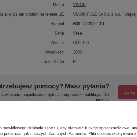
Marka
VIXOR
zialny za ten produkt na terenie UE
VIXOR POLSKA Sp. z o.o.
Więcej
Symbol
N09-24120-92-01L
Seria
Vesa
Wymiar
CG1 120
Wysokość
2000
Kolor Szkła
P
trzebujesz pomocy? Masz pytania?
Zadaj 
ezwłocznie, najciekawsze pytania i odpowiedzi publikując dla
innych.
Napisz swoją opinię
o prawidłowego działania serwisu, aby oferować funkcje społecznościowe, an
o przez nas, jak i naszych Zaufanych Partnerów. Pliki cookies służą również 