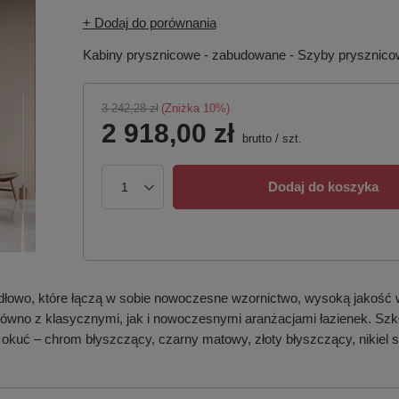
+ Dodaj do porównania
Kabiny prysznicowe - zabudowane - Szyby prysznic
3 242,28 zł
(Zniżka
10
%)
2 918,00 zł
brutto
/
szt.
Dodaj do koszyka
dłowo, które łączą w sobie nowoczesne wzornictwo, wysoką jakość 
 zarówno z klasycznymi, jak i nowoczesnymi aranżacjami łazienek. S
 okuć – chrom błyszczący, czarny matowy, złoty błyszczący, nikiel