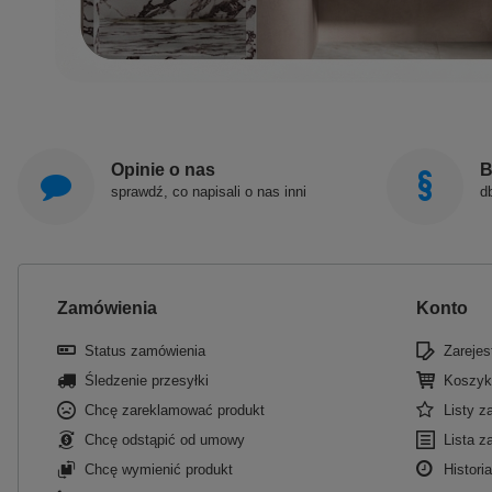
Opinie o nas
B
sprawdź, co napisali o nas inni
d
Zamówienia
Konto
Status zamówienia
Zarejest
Śledzenie przesyłki
Koszyk
Chcę zareklamować produkt
Listy 
Chcę odstąpić od umowy
Lista z
Chcę wymienić produkt
Historia