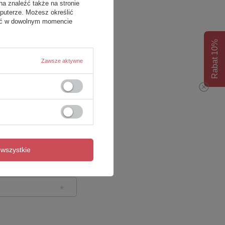
na znaleźć także na stronie
puterze. Możesz określić
fać w dowolnym momencie
Rabat 10%
Zawsze aktywne
wszystkie