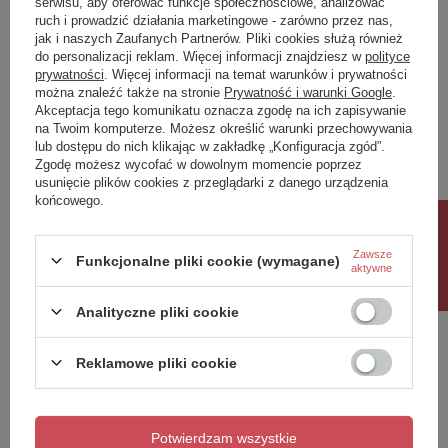
serwisu, aby oferować funkcje społecznościowe, analizować
ruch i prowadzić działania marketingowe - zarówno przez nas,
Napisz swoją opinię
jak i naszych Zaufanych Partnerów. Pliki cookies służą również
do personalizacji reklam. Więcej informacji znajdziesz w
polityce
prywatności
. Więcej informacji na temat warunków i prywatności
można znaleźć także na stronie
Prywatność i warunki Google
.
Twoja ocena:
Akceptacja tego komunikatu oznacza zgodę na ich zapisywanie
5/5
na Twoim komputerze. Możesz określić warunki przechowywania
lub dostępu do nich klikając w zakładkę „Konfiguracja zgód”.
Zgodę możesz wycofać w dowolnym momencie poprzez
usunięcie plików cookies z przeglądarki z danego urządzenia
Treść twojej opinii
końcowego.
Rabat 10%
Zawsze
Funkcjonalne pliki cookie (wymagane)
aktywne
Dodaj własne zdjęcie produktu:
Analityczne pliki cookie
Reklamowe pliki cookie
Twoje imię
Potwierdzam wszystkie