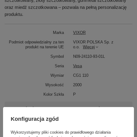
szczotkowany, złoty szczotkowany, gunmetal szczotkowany
oraz miedź szczotkowana – pozwala na pełną personalizację
produktu.
Marka
VIXOR
Podmiot odpowiedzialny za ten
VIXOR POLSKA Sp. z
produkt na terenie UE
o.o.
Więcej
Symbol
N09-24110-93-01L
Seria
Vesa
Wymiar
CG1 110
Wysokość
2000
Kolor Szkła
P
Potrzebujesz pomocy? Masz pytania?
Zadaj pytanie a my odpowiemy niezwłocznie,
Konfiguracja zgód
Zadaj pytanie
najciekawsze pytania i odpowiedzi publikując
dla innych.
Wykorzystujemy pliki cookies do prawidłowego działania