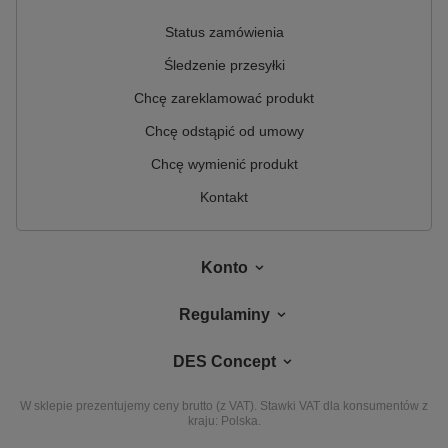
Status zamówienia
Śledzenie przesyłki
Chcę zareklamować produkt
Chcę odstąpić od umowy
Chcę wymienić produkt
Kontakt
Konto
Regulaminy
DES Concept
W sklepie prezentujemy ceny brutto (z VAT).
Stawki VAT dla konsumentów z
kraju:
Polska
.