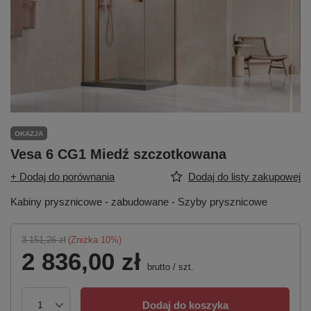
OKAZJA
Vesa 6 CG1 Miedź szczotkowana
+ Dodaj do porównania
Dodaj do listy zakupowej
Kabiny prysznicowe - zabudowane - Szyby prysznicowe
3 151,26 zł
(Zniżka
10
%)
2 836,00 zł
brutto
/
szt.
Dodaj do koszyka