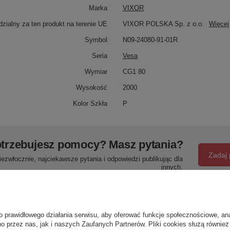
Marka
VIXOR
zialny za ten produkt na terenie UE
VIXOR POLSKA Sp. z o.o.
Więcej
Symbol
N09-24080-91-01R
Seria
Vesa
Wymiar
CG1 80
Wysokość
2000
Kolor Szkła
P
trzebujesz pomocy? Masz pytania?
Zadaj 
ezwłocznie, najciekawsze pytania i odpowiedzi publikując dla
innych.
Napisz swoją opinię
o prawidłowego działania serwisu, aby oferować funkcje społecznościowe, an
o przez nas, jak i naszych Zaufanych Partnerów. Pliki cookies służą również 