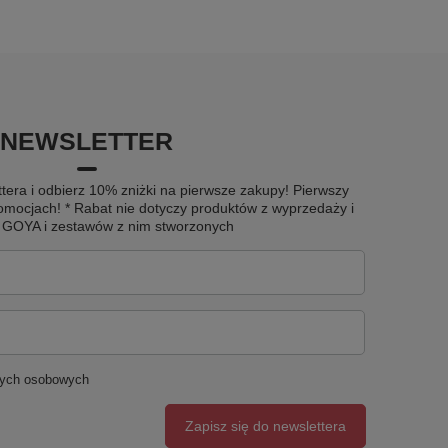
NEWSLETTER
tera i odbierz 10% zniżki na pierwsze zakupy! Pierwszy
omocjach! * Rabat nie dotyczy produktów z wyprzedaży i
u GOYA i zestawów z nim stworzonych
nych osobowych
Zapisz się do newslettera