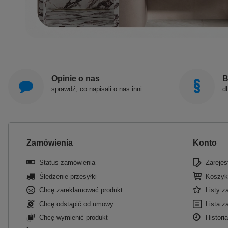
Opinie o nas
B
sprawdź, co napisali o nas inni
d
Zamówienia
Konto
Status zamówienia
Zarejest
Śledzenie przesyłki
Koszyk
Chcę zareklamować produkt
Listy 
Chcę odstąpić od umowy
Lista z
Chcę wymienić produkt
Historia