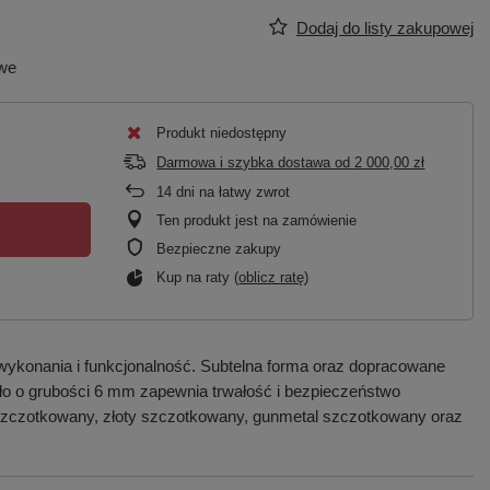
Dodaj do listy zakupowej
owe
Produkt niedostępny
Darmowa i szybka dostawa
od
2 000,00 zł
14
dni na łatwy zwrot
Ten produkt jest na zamówienie
Bezpieczne zakupy
Kup na raty (
oblicz ratę
)
wykonania i funkcjonalność. Subtelna forma oraz dopracowane
zkło o grubości 6 mm zapewnia trwałość i bezpieczeństwo
 szczotkowany, złoty szczotkowany, gunmetal szczotkowany oraz