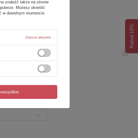
na znaleźć także na stronie
puterze. Możesz określić
fać w dowolnym momencie
Rabat 10%
Zawsze aktywne
wszystkie