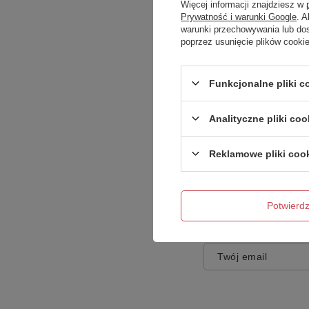
Więcej informacji znajdziesz w
Prywatność i warunki Google
. 
warunki przechowywania lub do
poprzez usunięcie plików cooki
Treść twojej opinii
Funkcjonalne pliki 
Analityczne pliki coo
Reklamowe pliki coo
Dodaj własne zdję
Potwier
Twoje imię
Twój email