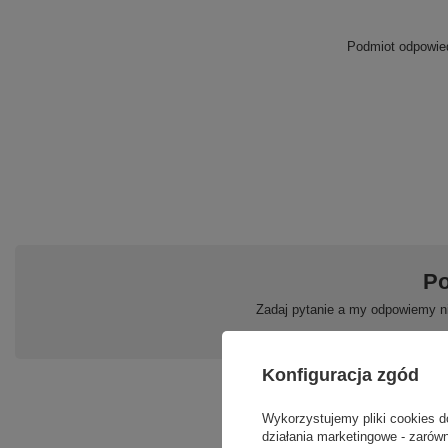
Podmiot odpowied
Po
Zadaj pytanie a my odpowiemy ni
Konfiguracja zgód
Wykorzystujemy pliki cookies d
działania marketingowe - zarówn