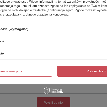
polityce prywatności
. Więcej informacji na temat warunków i prywatności moż
Akceptacja tego komunikatu oznacza zgodę na ich zapisywanie na Twoim kom
Twoja ocena:
stępu do nich klikając w zakładkę „Konfiguracja zgód”. Zgodę możesz wyco
5/5
es z przeglądarki z danego urządzenia końcowego.
cookie (wymagane)
kie
kie
cie produktu:
dzam wymagane
Potwierdzam 
Wyślij opinię