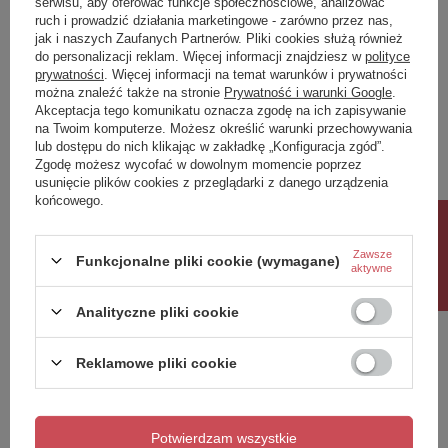
serwisu, aby oferować funkcje społecznościowe, analizować
ruch i prowadzić działania marketingowe - zarówno przez nas,
Napisz swoją opinię
jak i naszych Zaufanych Partnerów. Pliki cookies służą również
do personalizacji reklam. Więcej informacji znajdziesz w
polityce
prywatności
. Więcej informacji na temat warunków i prywatności
można znaleźć także na stronie
Prywatność i warunki Google
.
Twoja ocena:
Akceptacja tego komunikatu oznacza zgodę na ich zapisywanie
5/5
na Twoim komputerze. Możesz określić warunki przechowywania
lub dostępu do nich klikając w zakładkę „Konfiguracja zgód”.
Zgodę możesz wycofać w dowolnym momencie poprzez
usunięcie plików cookies z przeglądarki z danego urządzenia
Treść twojej opinii
końcowego.
Rabat 10%
Zawsze
Funkcjonalne pliki cookie (wymagane)
aktywne
Dodaj własne zdjęcie produktu:
Analityczne pliki cookie
Reklamowe pliki cookie
Twoje imię
Potwierdzam wszystkie