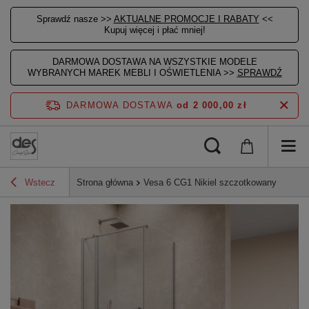
Sprawdź nasze >>
AKTUALNE PROMOCJE I RABATY
<<
Kupuj więcej i płać mniej!
DARMOWA DOSTAWA NA WSZYSTKIE MODELE
WYBRANYCH MAREK MEBLI I OŚWIETLENIA >>
SPRAWDŹ
DARMOWA DOSTAWA
od 2 000,00 zł
Wstecz
Strona główna
Vesa 6 CG1 Nikiel szczotkowany