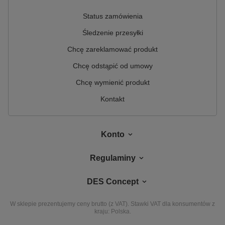
Status zamówienia
Śledzenie przesyłki
Chcę zareklamować produkt
Chcę odstąpić od umowy
Chcę wymienić produkt
Kontakt
Konto
Regulaminy
DES Concept
W sklepie prezentujemy ceny brutto (z VAT).
Stawki VAT dla konsumentów z
kraju:
Polska
.