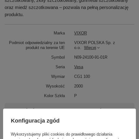
szczotkowany, złoty szczotkowany, gunmetal szczotkowany
oraz miedź szczotkowana – pozwala na pełną personalizację
produktu.
Marka
VIXOR
Podmiot odpowiedzialny za ten
VIXOR POLSKA Sp. z
produkt na terenie UE
o.o.
Więcej
Symbol
N09-24100-91-01R
Seria
Vesa
Wymiar
CG1 100
Wysokość
2000
Kolor Szkła
P
Potrzebujesz pomocy? Masz pytania?
Zadaj pytanie a my odpowiemy niezwłocznie,
Konfiguracja zgód
Zadaj pytanie
najciekawsze pytania i odpowiedzi publikując
dla innych.
Wykorzystujemy pliki cookies do prawidłowego działania