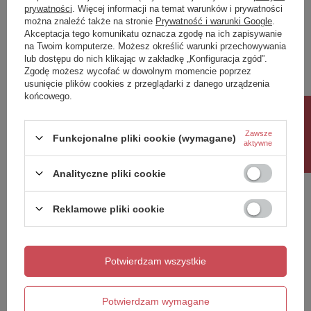
prywatności
. Więcej informacji na temat warunków i prywatności
można znaleźć także na stronie
Prywatność i warunki Google
.
Napisz swoją opinię
Akceptacja tego komunikatu oznacza zgodę na ich zapisywanie
na Twoim komputerze. Możesz określić warunki przechowywania
lub dostępu do nich klikając w zakładkę „Konfiguracja zgód”.
Twoja ocena:
Zgodę możesz wycofać w dowolnym momencie poprzez
5/5
usunięcie plików cookies z przeglądarki z danego urządzenia
końcowego.
Rabat 10%
Treść twojej opinii
Zawsze
Funkcjonalne pliki cookie (wymagane)
aktywne
Analityczne pliki cookie
Reklamowe pliki cookie
Dodaj własne zdjęcie produktu:
Potwierdzam wszystkie
Twoje imię
Potwierdzam wymagane