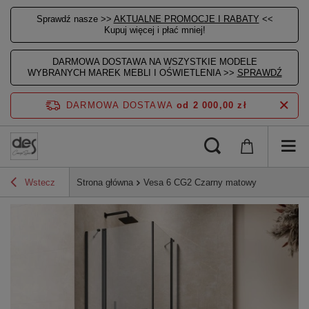
Sprawdź nasze >>
AKTUALNE PROMOCJE I RABATY
<<
Kupuj więcej i płać mniej!
DARMOWA DOSTAWA NA WSZYSTKIE MODELE
WYBRANYCH MAREK MEBLI I OŚWIETLENIA >>
SPRAWDŹ
DARMOWA DOSTAWA
od 2 000,00 zł
Wstecz
Strona główna
Vesa 6 CG2 Czarny matowy