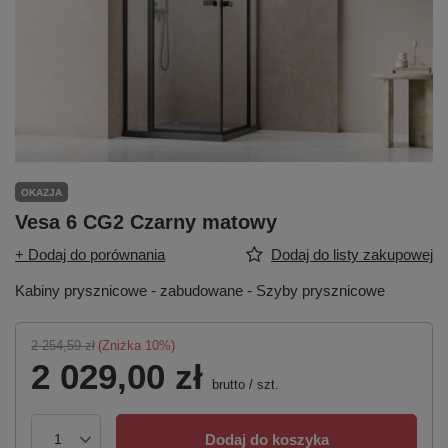
OKAZJA
Vesa 6 CG2 Czarny matowy
+ Dodaj do porównania
Dodaj do listy zakupowej
Kabiny prysznicowe - zabudowane - Szyby prysznicowe
2 254,59 zł
(Zniżka
10
%)
2 029,00 zł
brutto
/
szt.
Dodaj do koszyka