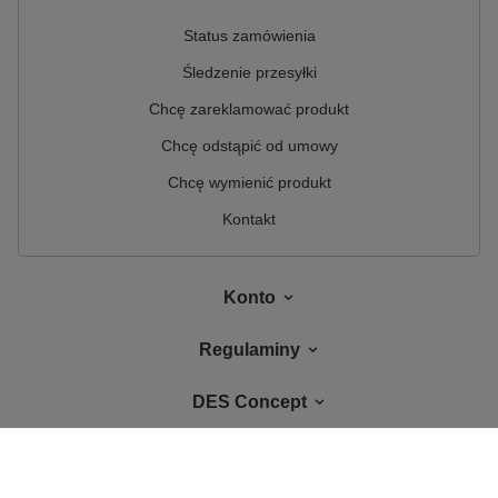
Status zamówienia
Śledzenie przesyłki
Chcę zareklamować produkt
Chcę odstąpić od umowy
Chcę wymienić produkt
Kontakt
Konto
Regulaminy
DES Concept
W sklepie prezentujemy ceny brutto (z VAT).
Stawki VAT dla konsumentów z
kraju:
Polska
.