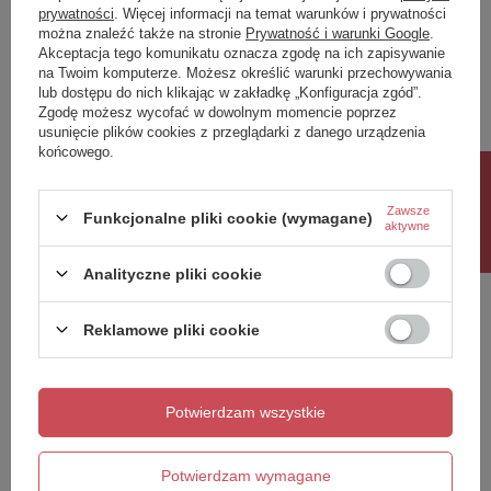
prywatności
. Więcej informacji na temat warunków i prywatności
można znaleźć także na stronie
Prywatność i warunki Google
.
Napisz swoją opinię
Akceptacja tego komunikatu oznacza zgodę na ich zapisywanie
na Twoim komputerze. Możesz określić warunki przechowywania
lub dostępu do nich klikając w zakładkę „Konfiguracja zgód”.
Twoja ocena:
Zgodę możesz wycofać w dowolnym momencie poprzez
5/5
usunięcie plików cookies z przeglądarki z danego urządzenia
końcowego.
Rabat 10%
Treść twojej opinii
Zawsze
Funkcjonalne pliki cookie (wymagane)
aktywne
Analityczne pliki cookie
Reklamowe pliki cookie
Dodaj własne zdjęcie produktu:
Potwierdzam wszystkie
Twoje imię
Potwierdzam wymagane