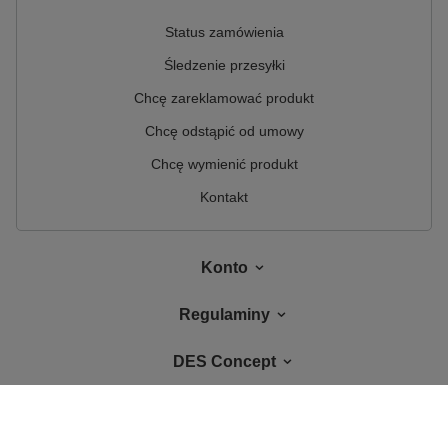
Status zamówienia
Śledzenie przesyłki
Chcę zareklamować produkt
Chcę odstąpić od umowy
Chcę wymienić produkt
Kontakt
Konto
Regulaminy
DES Concept
W sklepie prezentujemy ceny brutto (z VAT).
Stawki VAT dla konsumentów z
kraju:
Polska
.