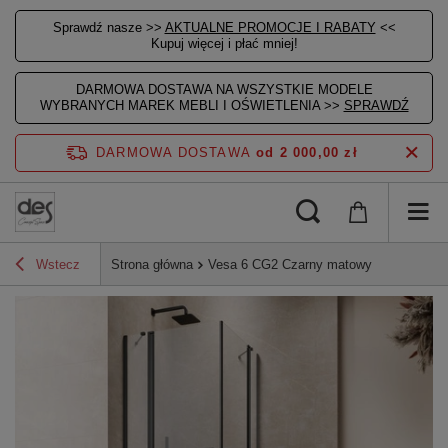
Sprawdź nasze >>
AKTUALNE PROMOCJE I RABATY
<<
Kupuj więcej i płać mniej!
DARMOWA DOSTAWA NA WSZYSTKIE MODELE
WYBRANYCH MAREK MEBLI I OŚWIETLENIA >>
SPRAWDŹ
DARMOWA DOSTAWA
od 2 000,00 zł
Wstecz
Strona główna
Vesa 6 CG2 Czarny matowy