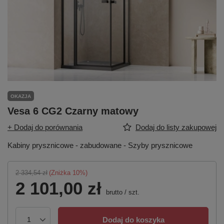
OKAZJA
Vesa 6 CG2 Czarny matowy
+ Dodaj do porównania
Dodaj do listy zakupowej
Kabiny prysznicowe - zabudowane - Szyby prysznicowe
2 334,54 zł
(Zniżka
10
%)
2 101,00 zł
brutto
/
szt.
Dodaj do koszyka