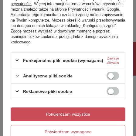
prywatności
. Więcej informacji na temat warunków i prywatności
można znaleźć także na stronie
Prywatność i warunki Google
.
Napisz swoją opinię
Akceptacja tego komunikatu oznacza zgodę na ich zapisywanie
na Twoim komputerze. Możesz określić warunki przechowywania
lub dostępu do nich klikając w zakładkę „Konfiguracja zgód”.
Twoja ocena:
Zgodę możesz wycofać w dowolnym momencie poprzez
5/5
usunięcie plików cookies z przeglądarki z danego urządzenia
końcowego.
Rabat 10%
Treść twojej opinii
Zawsze
Funkcjonalne pliki cookie (wymagane)
aktywne
Analityczne pliki cookie
Reklamowe pliki cookie
Dodaj własne zdjęcie produktu:
Potwierdzam wszystkie
Twoje imię
Potwierdzam wymagane