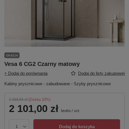
OKAZJA
Vesa 6 CG2 Czarny matowy
+ Dodaj do porównania
Dodaj do listy zakupowej
Kabiny prysznicowe - zabudowane - Szyby prysznicowe
2 334,54 zł
(Zniżka
10
%)
2 101,00 zł
brutto
/
szt.
Dodaj do koszyka