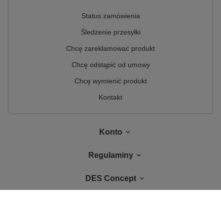
Status zamówienia
Śledzenie przesyłki
Chcę zareklamować produkt
Chcę odstąpić od umowy
Chcę wymienić produkt
Kontakt
Konto
Regulaminy
DES Concept
W sklepie prezentujemy ceny brutto (z VAT).
Stawki VAT dla konsumentów z
kraju:
Polska
.