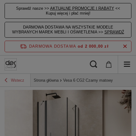
Sprawdź nasze >>
AKTUALNE PROMOCJE I RABATY
<<
Kupuj więcej i płać mniej!
DARMOWA DOSTAWA NA WSZYSTKIE MODELE
WYBRANYCH MAREK MEBLI I OŚWIETLENIA >>
SPRAWDŹ
DARMOWA DOSTAWA
od 2 000,00 zł
Wstecz
Strona główna
Vesa 6 CG2 Czarny matowy