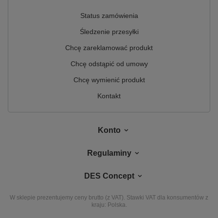
Status zamówienia
Śledzenie przesyłki
Chcę zareklamować produkt
Chcę odstąpić od umowy
Chcę wymienić produkt
Kontakt
Konto
Regulaminy
DES Concept
W sklepie prezentujemy ceny brutto (z VAT).
Stawki VAT dla konsumentów z
kraju:
Polska
.