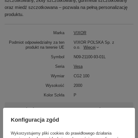
szczotkowany, złoty szczotkowany, gunmetal szczotkowany
oraz miedź szczotkowana – pozwala na pełną personalizację
produktu.
Marka
VIXOR
Podmiot odpowiedzialny za ten
VIXOR POLSKA Sp. z
produkt na terenie UE
o.o.
Więcej
Symbol
N09-21100-93-01L
Seria
Vesa
Wymiar
CG2 100
Wysokość
2000
Kolor Szkła
P
Potrzebujesz pomocy? Masz pytania?
Zadaj pytanie a my odpowiemy niezwłocznie,
Konfiguracja zgód
Zadaj pytanie
najciekawsze pytania i odpowiedzi publikując
dla innych.
Wykorzystujemy pliki cookies do prawidłowego działania