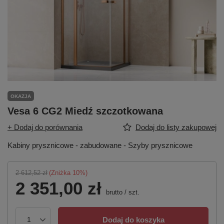
OKAZJA
Vesa 6 CG2 Miedź szczotkowana
+ Dodaj do porównania
Dodaj do listy zakupowej
Kabiny prysznicowe - zabudowane - Szyby prysznicowe
2 612,52 zł
(Zniżka
10
%)
2 351,00 zł
brutto
/
szt.
Dodaj do koszyka