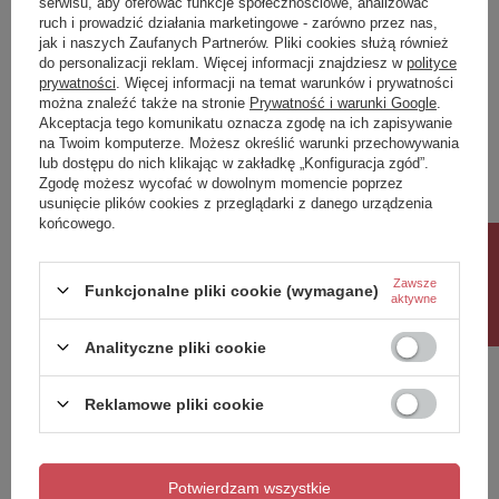
serwisu, aby oferować funkcje społecznościowe, analizować
ruch i prowadzić działania marketingowe - zarówno przez nas,
Napisz swoją opinię
jak i naszych Zaufanych Partnerów. Pliki cookies służą również
do personalizacji reklam. Więcej informacji znajdziesz w
polityce
prywatności
. Więcej informacji na temat warunków i prywatności
można znaleźć także na stronie
Prywatność i warunki Google
.
Twoja ocena:
Akceptacja tego komunikatu oznacza zgodę na ich zapisywanie
5/5
na Twoim komputerze. Możesz określić warunki przechowywania
lub dostępu do nich klikając w zakładkę „Konfiguracja zgód”.
Zgodę możesz wycofać w dowolnym momencie poprzez
usunięcie plików cookies z przeglądarki z danego urządzenia
Treść twojej opinii
końcowego.
Rabat 10%
Zawsze
Funkcjonalne pliki cookie (wymagane)
aktywne
Dodaj własne zdjęcie produktu:
Analityczne pliki cookie
Reklamowe pliki cookie
Twoje imię
Potwierdzam wszystkie