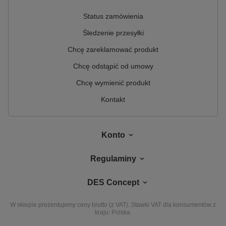
Status zamówienia
Śledzenie przesyłki
Chcę zareklamować produkt
Chcę odstąpić od umowy
Chcę wymienić produkt
Kontakt
Konto
Regulaminy
DES Concept
W sklepie prezentujemy ceny brutto (z VAT).
Stawki VAT dla konsumentów z
kraju:
Polska
.