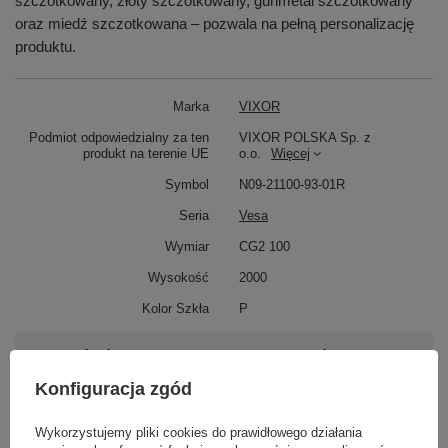
szczotkowany, złoty szczotkowany, gunmetal szczotkowany
oraz miedź szczotkowana – pozwala na pełną personalizację
produktu.
Marka
VIXOR
Podmiot odpowiedzialny za ten
VIXOR POLSKA Sp. z
produkt na terenie UE
o.o.
Więcej
Symbol
N09-21100-93-01R
Seria
Vesa
Wymiar
CG2 100
Wysokość
2000
Kolor Szkła
P
Potrzebujesz pomocy? Masz pytania?
Zadaj pytanie a my odpowiemy niezwłocznie,
Konfiguracja zgód
Zadaj pytanie
najciekawsze pytania i odpowiedzi publikując
dla innych.
Wykorzystujemy pliki cookies do prawidłowego działania