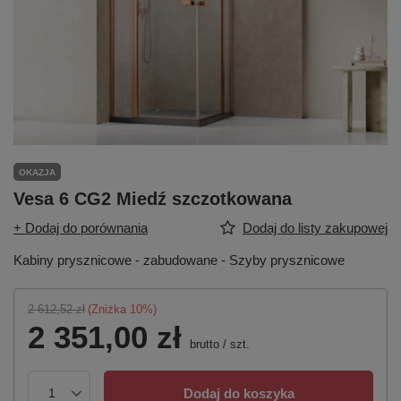
OKAZJA
Vesa 6 CG2 Miedź szczotkowana
+ Dodaj do porównania
Dodaj do listy zakupowej
Kabiny prysznicowe - zabudowane - Szyby prysznicowe
2 612,52 zł
(Zniżka
10
%)
2 351,00 zł
brutto
/
szt.
Dodaj do koszyka