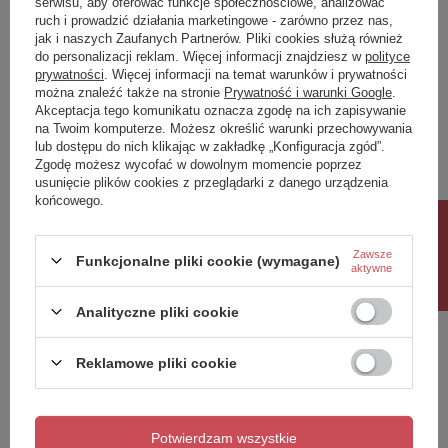
serwisu, aby oferować funkcje społecznościowe, analizować
ruch i prowadzić działania marketingowe - zarówno przez nas,
Napisz swoją opinię
jak i naszych Zaufanych Partnerów. Pliki cookies służą również
do personalizacji reklam. Więcej informacji znajdziesz w
polityce
prywatności
. Więcej informacji na temat warunków i prywatności
można znaleźć także na stronie
Prywatność i warunki Google
.
Twoja ocena:
Akceptacja tego komunikatu oznacza zgodę na ich zapisywanie
5/5
na Twoim komputerze. Możesz określić warunki przechowywania
lub dostępu do nich klikając w zakładkę „Konfiguracja zgód”.
Zgodę możesz wycofać w dowolnym momencie poprzez
usunięcie plików cookies z przeglądarki z danego urządzenia
Treść twojej opinii
końcowego.
Rabat 10%
Zawsze
Funkcjonalne pliki cookie (wymagane)
aktywne
Dodaj własne zdjęcie produktu:
Analityczne pliki cookie
Reklamowe pliki cookie
Twoje imię
Potwierdzam wszystkie