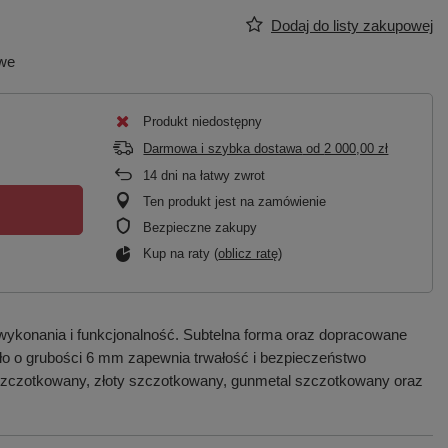
Dodaj do listy zakupowej
owe
Produkt niedostępny
Darmowa i szybka dostawa
od
2 000,00 zł
14
dni na łatwy zwrot
Ten produkt jest na zamówienie
Bezpieczne zakupy
Kup na raty (
oblicz ratę
)
wykonania i funkcjonalność. Subtelna forma oraz dopracowane
zkło o grubości 6 mm zapewnia trwałość i bezpieczeństwo
 szczotkowany, złoty szczotkowany, gunmetal szczotkowany oraz