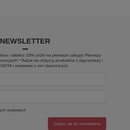
NEWSLETTER
tera i odbierz 10% zniżki na pierwsze zakupy! Pierwszy
omocjach! * Rabat nie dotyczy produktów z wyprzedaży i
u GOYA i zestawów z nim stworzonych
nych osobowych
Zapisz się do newslettera