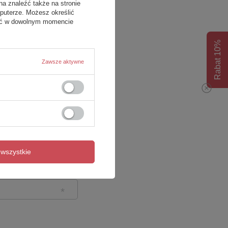
na znaleźć także na stronie
puterze. Możesz określić
fać w dowolnym momencie
Rabat 10%
Zawsze aktywne
wszystkie