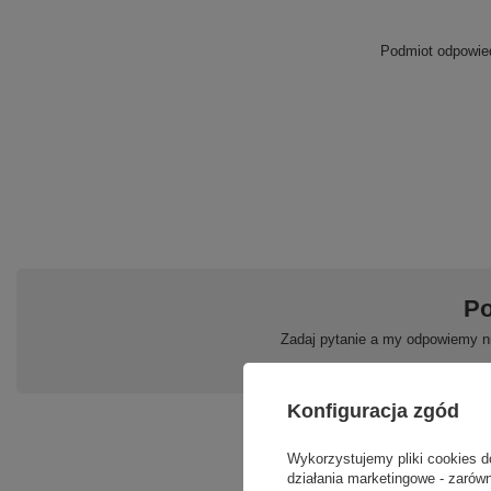
Podmiot odpowied
Po
Zadaj pytanie a my odpowiemy ni
Konfiguracja zgód
Wykorzystujemy pliki cookies d
działania marketingowe - zarówn