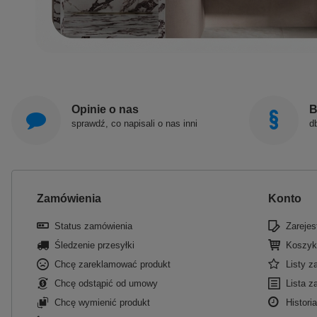
Opinie o nas
B
sprawdź, co napisali o nas inni
d
Zamówienia
Konto
Status zamówienia
Zarejest
Śledzenie przesyłki
Koszyk
Chcę zareklamować produkt
Listy 
Chcę odstąpić od umowy
Lista z
Chcę wymienić produkt
Historia