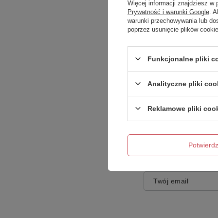
Więcej informacji znajdziesz w
Prywatność i warunki Google
. 
warunki przechowywania lub do
poprzez usunięcie plików cooki
Treść twojej opinii
Funkcjonalne pliki 
Analityczne pliki coo
Reklamowe pliki coo
Dodaj własne zdję
Potwier
Twoje imię
Twój email