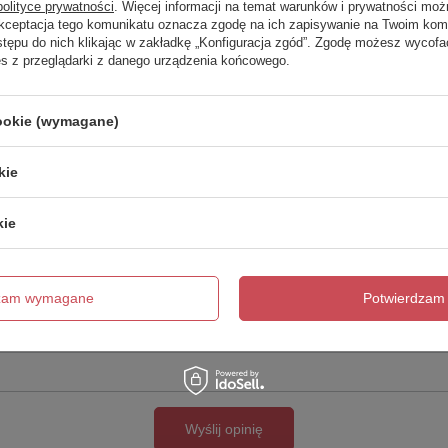
polityce prywatności
. Więcej informacji na temat warunków i prywatności moż
Akceptacja tego komunikatu oznacza zgodę na ich zapisywanie na Twoim kom
Twoja ocena:
stępu do nich klikając w zakładkę „Konfiguracja zgód”. Zgodę możesz wyco
5/5
es z przeglądarki z danego urządzenia końcowego.
cookie (wymagane)
kie
kie
cie produktu:
dzam wymagane
Potwierdzam 
Wyślij opinię