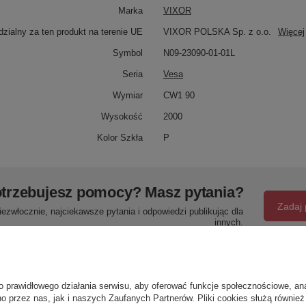
Marka
VIXOR
zialny za ten produkt na terenie UE
VIXOR POLSKA Sp. z o.o.
Więcej
Symbol
N09-23090-01-01L
Seria
Vesa
Wymiar
CW1 90
Wysokość
2000
Kolor Szkła
P
trzebujesz pomocy? Masz pytania?
Zadaj 
ezwłocznie, najciekawsze pytania i odpowiedzi publikując dla
innych.
Napisz swoją opinię
o prawidłowego działania serwisu, aby oferować funkcje społecznościowe, an
o przez nas, jak i naszych Zaufanych Partnerów. Pliki cookies służą również 