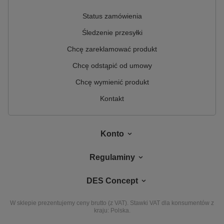
Status zamówienia
Śledzenie przesyłki
Chcę zareklamować produkt
Chcę odstąpić od umowy
Chcę wymienić produkt
Kontakt
Konto
Regulaminy
DES Concept
W sklepie prezentujemy ceny brutto (z VAT).
Stawki VAT dla konsumentów z
kraju:
Polska
.