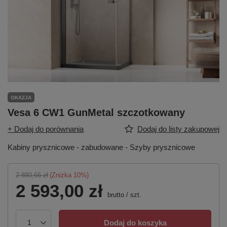
OKAZJA
Vesa 6 CW1 GunMetal szczotkowany
+ Dodaj do porównania
Dodaj do listy zakupowej
Kabiny prysznicowe - zabudowane - Szyby prysznicowe
2 880,66 zł
(Zniżka
10
%)
2 593,00 zł
brutto
/
szt.
Dodaj do koszyka