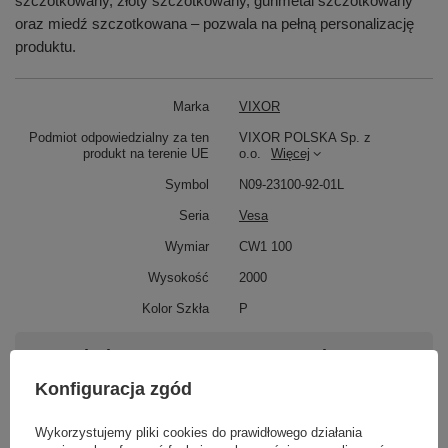
szczotkowany, złoty szczotkowany, gunmetal szczotkowany
oraz miedź szczotkowana – pozwala na pełną personalizację
produktu.
Marka
VIXOR
Podmiot odpowiedzialny za ten
VIXOR POLSKA Sp. z
produkt na terenie UE
o.o.
Więcej
Symbol
N09-23100-92-01L
Seria
Vesa
Wymiar
CW1 100
Wysokość
2000
Kolor Szkła
P
Potrzebujesz pomocy? Masz pytania?
Zadaj pytanie a my odpowiemy niezwłocznie,
Konfiguracja zgód
Zadaj pytanie
najciekawsze pytania i odpowiedzi publikując
dla innych.
Wykorzystujemy pliki cookies do prawidłowego działania