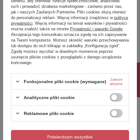
serwisu, aby oferować funkcje społecznościowe, analizować
ruch i prowadzić działania marketingowe - zarówno przez nas,
Napisz swoją opinię
jak i naszych Zaufanych Partnerów. Pliki cookies służą również
do personalizacji reklam. Więcej informacji znajdziesz w
polityce
prywatności
. Więcej informacji na temat warunków i prywatności
można znaleźć także na stronie
Prywatność i warunki Google
.
Twoja ocena:
Akceptacja tego komunikatu oznacza zgodę na ich zapisywanie
5/5
na Twoim komputerze. Możesz określić warunki przechowywania
lub dostępu do nich klikając w zakładkę „Konfiguracja zgód”.
Zgodę możesz wycofać w dowolnym momencie poprzez
usunięcie plików cookies z przeglądarki z danego urządzenia
Treść twojej opinii
końcowego.
Rabat 10%
Zawsze
Funkcjonalne pliki cookie (wymagane)
aktywne
Dodaj własne zdjęcie produktu:
Analityczne pliki cookie
Reklamowe pliki cookie
Twoje imię
Potwierdzam wszystkie