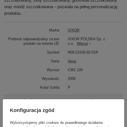
szczotkowany, złoty szczotkowany, gunmetal szczotkowany
oraz miedź szczotkowana – pozwala na pełną personalizację
produktu.
Marka
VIXOR
Podmiot odpowiedzialny za ten
VIXOR POLSKA Sp. z
produkt na terenie UE
o.o.
Więcej
Symbol
N09-23100-92-01R
Seria
Vesa
Wymiar
CW1 100
Wysokość
2000
Kolor Szkła
P
Potrzebujesz pomocy? Masz pytania?
Zadaj pytanie a my odpowiemy niezwłocznie,
Konfiguracja zgód
Zadaj pytanie
najciekawsze pytania i odpowiedzi publikując
dla innych.
Wykorzystujemy pliki cookies do prawidłowego działania