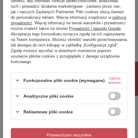
serwisu, aby oferować funkcje społecznościowe, analizować
ruch i prowadzić działania marketingowe - zarówno przez nas,
Napisz swoją opinię
jak i naszych Zaufanych Partnerów. Pliki cookies służą również
do personalizacji reklam. Więcej informacji znajdziesz w
polityce
prywatności
. Więcej informacji na temat warunków i prywatności
można znaleźć także na stronie
Prywatność i warunki Google
.
Twoja ocena:
Akceptacja tego komunikatu oznacza zgodę na ich zapisywanie
5/5
na Twoim komputerze. Możesz określić warunki przechowywania
lub dostępu do nich klikając w zakładkę „Konfiguracja zgód”.
Zgodę możesz wycofać w dowolnym momencie poprzez
usunięcie plików cookies z przeglądarki z danego urządzenia
Treść twojej opinii
końcowego.
Rabat 10%
Zawsze
Funkcjonalne pliki cookie (wymagane)
aktywne
Dodaj własne zdjęcie produktu:
Analityczne pliki cookie
Reklamowe pliki cookie
Twoje imię
Potwierdzam wszystkie