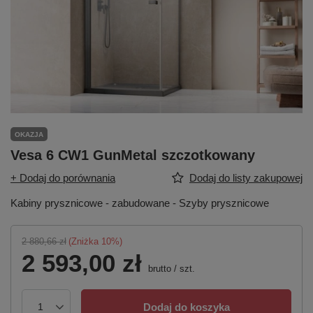
OKAZJA
Vesa 6 CW1 GunMetal szczotkowany
+ Dodaj do porównania
Dodaj do listy zakupowej
Kabiny prysznicowe - zabudowane - Szyby prysznicowe
2 880,66 zł
(Zniżka
10
%)
2 593,00 zł
brutto
/
szt.
Dodaj do koszyka