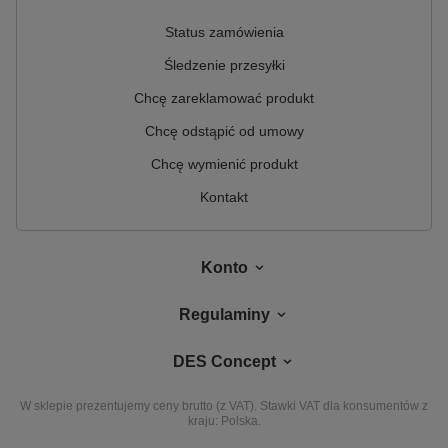
Status zamówienia
Śledzenie przesyłki
Chcę zareklamować produkt
Chcę odstąpić od umowy
Chcę wymienić produkt
Kontakt
Konto
Regulaminy
DES Concept
W sklepie prezentujemy ceny brutto (z VAT).
Stawki VAT dla konsumentów z
kraju:
Polska
.