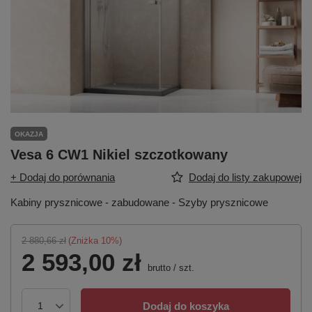
OKAZJA
Vesa 6 CW1 Nikiel szczotkowany
+ Dodaj do porównania
Dodaj do listy zakupowej
Kabiny prysznicowe - zabudowane - Szyby prysznicowe
2 880,66 zł
(Zniżka
10
%)
2 593,00 zł
brutto
/
szt.
Dodaj do koszyka