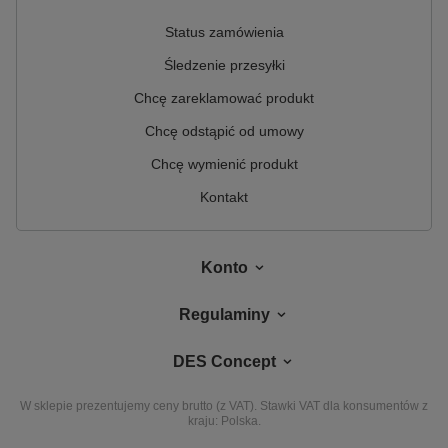
Status zamówienia
Śledzenie przesyłki
Chcę zareklamować produkt
Chcę odstąpić od umowy
Chcę wymienić produkt
Kontakt
Konto
Regulaminy
DES Concept
W sklepie prezentujemy ceny brutto (z VAT).
Stawki VAT dla konsumentów z
kraju:
Polska
.