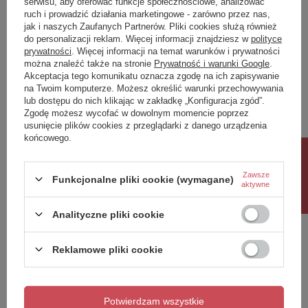
serwisu, aby oferować funkcje społecznościowe, analizować
ruch i prowadzić działania marketingowe - zarówno przez nas,
Napisz swoją opinię
jak i naszych Zaufanych Partnerów. Pliki cookies służą również
do personalizacji reklam. Więcej informacji znajdziesz w
polityce
prywatności
. Więcej informacji na temat warunków i prywatności
można znaleźć także na stronie
Prywatność i warunki Google
.
Twoja ocena:
Akceptacja tego komunikatu oznacza zgodę na ich zapisywanie
5/5
na Twoim komputerze. Możesz określić warunki przechowywania
lub dostępu do nich klikając w zakładkę „Konfiguracja zgód”.
Zgodę możesz wycofać w dowolnym momencie poprzez
usunięcie plików cookies z przeglądarki z danego urządzenia
Treść twojej opinii
końcowego.
Rabat 10%
Zawsze
Funkcjonalne pliki cookie (wymagane)
aktywne
Dodaj własne zdjęcie produktu:
Analityczne pliki cookie
Reklamowe pliki cookie
Twoje imię
Potwierdzam wszystkie