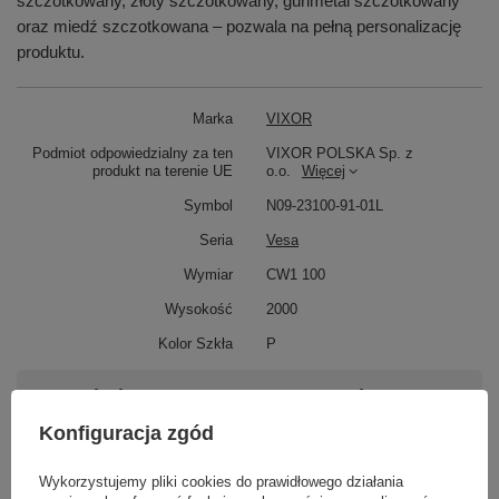
szczotkowany, złoty szczotkowany, gunmetal szczotkowany
oraz miedź szczotkowana – pozwala na pełną personalizację
produktu.
Marka
VIXOR
Podmiot odpowiedzialny za ten
VIXOR POLSKA Sp. z
produkt na terenie UE
o.o.
Więcej
Symbol
N09-23100-91-01L
Seria
Vesa
Wymiar
CW1 100
Wysokość
2000
Kolor Szkła
P
Potrzebujesz pomocy? Masz pytania?
Zadaj pytanie a my odpowiemy niezwłocznie,
Konfiguracja zgód
Zadaj pytanie
najciekawsze pytania i odpowiedzi publikując
dla innych.
Wykorzystujemy pliki cookies do prawidłowego działania