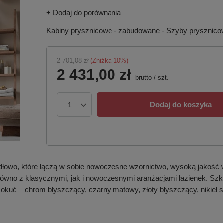
+ Dodaj do porównania
Kabiny prysznicowe - zabudowane - Szyby prysznic
2 701,08 zł
(Zniżka
10
%)
2 431,00 zł
brutto
/
szt.
Dodaj do koszyka
dłowo, które łączą w sobie nowoczesne wzornictwo, wysoką jakość 
 zarówno z klasycznymi, jak i nowoczesnymi aranżacjami łazienek. S
 okuć – chrom błyszczący, czarny matowy, złoty błyszczący, nikiel