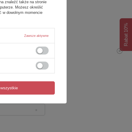
na znaleźć także na stronie
puterze. Możesz określić
fać w dowolnym momencie
Rabat 10%
Zawsze aktywne
wszystkie