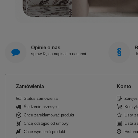
Opinie o nas
B
sprawdź, co napisali o nas inni
d
Zamówienia
Konto
Status zamówienia
Zarejest
Śledzenie przesyłki
Koszyk
Chcę zareklamować produkt
Listy 
Chcę odstąpić od umowy
Lista z
Chcę wymienić produkt
Historia