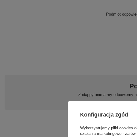
Podmiot odpowied
Po
Zadaj pytanie a my odpowiemy ni
Konfiguracja zgód
Wykorzystujemy pliki cookies d
działania marketingowe - zarówn