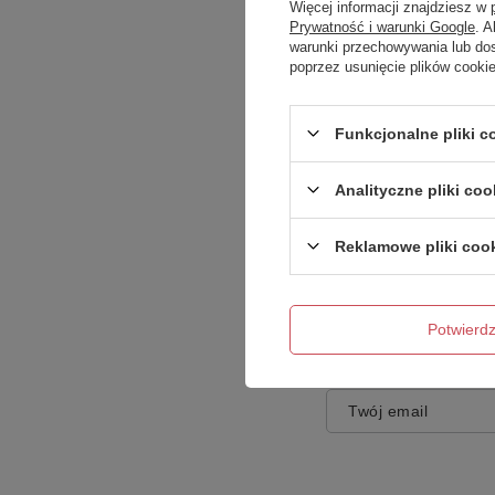
Więcej informacji znajdziesz w
Prywatność i warunki Google
. 
warunki przechowywania lub do
poprzez usunięcie plików cooki
Treść twojej opinii
Funkcjonalne pliki 
Analityczne pliki coo
Reklamowe pliki coo
Dodaj własne zdję
Potwier
Twoje imię
Twój email