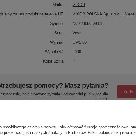
Marka
VIXOR
zialny za ten produkt na terenie UE
VIXOR POLSKA Sp. z o.o.
Więcej
Symbol
N09-23080-09-01L
Seria
Vesa
Wymiar
CW1 80
Wysokość
2000
Kolor Szkła
P
trzebujesz pomocy? Masz pytania?
Zadaj 
ezwłocznie, najciekawsze pytania i odpowiedzi publikując dla
innych.
Napisz swoją opinię
o prawidłowego działania serwisu, aby oferować funkcje społecznościowe, an
o przez nas, jak i naszych Zaufanych Partnerów. Pliki cookies służą również 