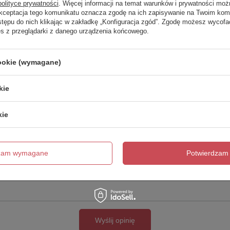
polityce prywatności
. Więcej informacji na temat warunków i prywatności moż
Akceptacja tego komunikatu oznacza zgodę na ich zapisywanie na Twoim kom
Twoja ocena:
stępu do nich klikając w zakładkę „Konfiguracja zgód”. Zgodę możesz wyco
5/5
es z przeglądarki z danego urządzenia końcowego.
cookie (wymagane)
kie
kie
cie produktu:
dzam wymagane
Potwierdzam 
Wyślij opinię