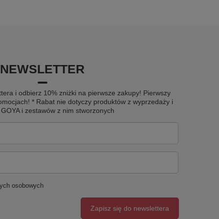
NEWSLETTER
tera i odbierz 10% zniżki na pierwsze zakupy! Pierwszy
omocjach! * Rabat nie dotyczy produktów z wyprzedaży i
u GOYA i zestawów z nim stworzonych
nych osobowych
Zapisz się do newslettera