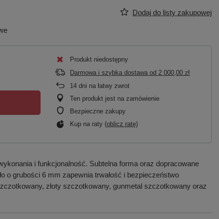
Dodaj do listy zakupowej
owe
Produkt niedostępny
Darmowa i szybka dostawa
od
2 000,00 zł
14
dni na łatwy zwrot
Ten produkt jest na zamówienie
Bezpieczne zakupy
Kup na raty (
oblicz ratę
)
wykonania i funkcjonalność. Subtelna forma oraz dopracowane
zkło o grubości 6 mm zapewnia trwałość i bezpieczeństwo
 szczotkowany, złoty szczotkowany, gunmetal szczotkowany oraz