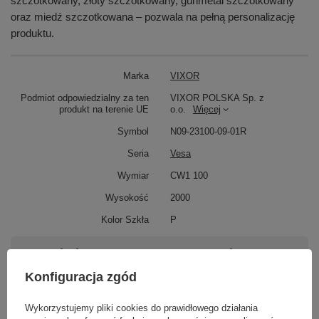
szczotkowany, złoty szczotkowany, gunmetal szczotkowany
oraz miedź szczotkowana – pozwala na pełną personalizację
produktu.
Marka
VIXOR
Podmiot odpowiedzialny za ten
VIXOR POLSKA Sp. z
produkt na terenie UE
o.o.
Więcej
Symbol
N09-23100-09-01R
Seria
Vesa
Wymiar
CW1 100
Wysokość
2000
Kolor Szkła
P
Potrzebujesz pomocy? Masz pytania?
Zadaj pytanie a my odpowiemy niezwłocznie,
Konfiguracja zgód
Zadaj pytanie
najciekawsze pytania i odpowiedzi publikując
dla innych.
Wykorzystujemy pliki cookies do prawidłowego działania