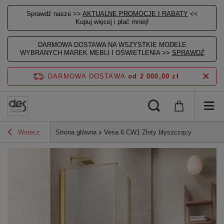
Sprawdź nasze >>
AKTUALNE PROMOCJE I RABATY
<<
Kupuj więcej i płać mniej!
DARMOWA DOSTAWA NA WSZYSTKIE MODELE
WYBRANYCH MAREK MEBLI I OŚWIETLENIA >>
SPRAWDŹ
DARMOWA DOSTAWA
od 2 000,00 zł
Wstecz
Strona główna
Vesa 6 CW1 Złoty błyszczący