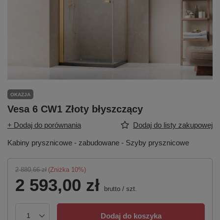
OKAZJA
Vesa 6 CW1 Złoty błyszczący
+ Dodaj do porównania
Dodaj do listy zakupowej
Kabiny prysznicowe - zabudowane - Szyby prysznicowe
2 880,66 zł
(Zniżka
10
%)
2 593,00 zł
brutto
/
szt.
Dodaj do koszyka