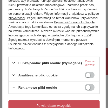
serwisu, aby oferować funkcje społecznościowe, analizować
ruch i prowadzić działania marketingowe - zarówno przez nas,
Napisz swoją opinię
jak i naszych Zaufanych Partnerów. Pliki cookies służą również
do personalizacji reklam. Więcej informacji znajdziesz w
polityce
prywatności
. Więcej informacji na temat warunków i prywatności
można znaleźć także na stronie
Prywatność i warunki Google
.
Twoja ocena:
Akceptacja tego komunikatu oznacza zgodę na ich zapisywanie
5/5
na Twoim komputerze. Możesz określić warunki przechowywania
lub dostępu do nich klikając w zakładkę „Konfiguracja zgód”.
Zgodę możesz wycofać w dowolnym momencie poprzez
usunięcie plików cookies z przeglądarki z danego urządzenia
Treść twojej opinii
końcowego.
Rabat 10%
Zawsze
Funkcjonalne pliki cookie (wymagane)
aktywne
Dodaj własne zdjęcie produktu:
Analityczne pliki cookie
Reklamowe pliki cookie
Twoje imię
Potwierdzam wszystkie