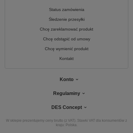
Status zamówienia
Śledzenie przesyłki
Chcę zareklamować produkt
Chcę odstąpić od umowy
Chcę wymienić produkt
Kontakt
Konto
Regulaminy
DES Concept
W sklepie prezentujemy ceny brutto (z VAT).
Stawki VAT dla konsumentów z
kraju:
Polska
.