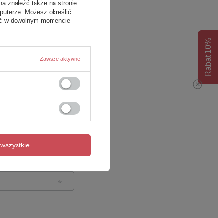
na znaleźć także na stronie
puterze. Możesz określić
fać w dowolnym momencie
Rabat 10%
Zawsze aktywne
wszystkie