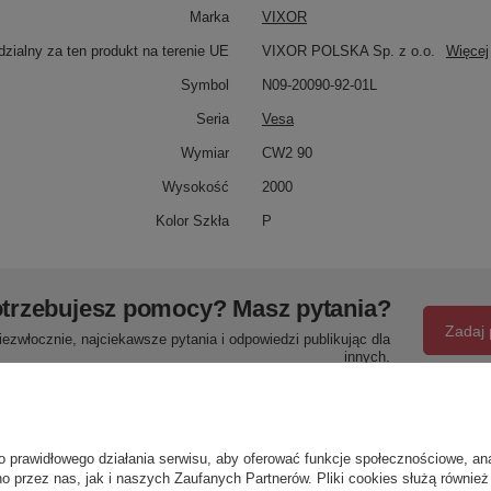
Marka
VIXOR
zialny za ten produkt na terenie UE
VIXOR POLSKA Sp. z o.o.
Więcej
Symbol
N09-20090-92-01L
Seria
Vesa
Wymiar
CW2 90
Wysokość
2000
Kolor Szkła
P
trzebujesz pomocy? Masz pytania?
Zadaj 
ezwłocznie, najciekawsze pytania i odpowiedzi publikując dla
innych.
Napisz swoją opinię
o prawidłowego działania serwisu, aby oferować funkcje społecznościowe, an
o przez nas, jak i naszych Zaufanych Partnerów. Pliki cookies służą również 