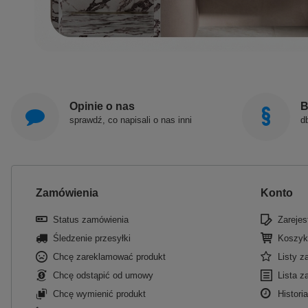
Opinie o nas
B
sprawdź, co napisali o nas inni
d
Zamówienia
Konto
Status zamówienia
Zarejest
Śledzenie przesyłki
Koszyk
Chcę zareklamować produkt
Listy 
Chcę odstąpić od umowy
Lista z
Chcę wymienić produkt
Historia