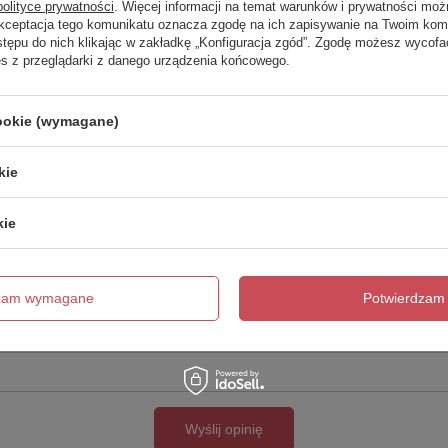
polityce prywatności
. Więcej informacji na temat warunków i prywatności moż
Akceptacja tego komunikatu oznacza zgodę na ich zapisywanie na Twoim kom
Twoja ocena:
stępu do nich klikając w zakładkę „Konfiguracja zgód”. Zgodę możesz wyco
5/5
es z przeglądarki z danego urządzenia końcowego.
cookie (wymagane)
kie
kie
cie produktu:
dzam wymagane
Potwierdzam 
Wyślij opinię