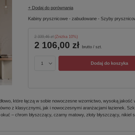
+ Dodaj do porównania
Kabiny prysznicowe - zabudowane - Szyby prysznic
2 339,46 zł
(Zniżka
10
%)
2 106,00 zł
brutto
/
szt.
Dodaj do koszyka
dłowo, które łączą w sobie nowoczesne wzornictwo, wysoką jakość 
 zarówno z klasycznymi, jak i nowoczesnymi aranżacjami łazienek. S
 okuć – chrom błyszczący, czarny matowy, złoty błyszczący, nikiel