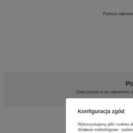
Podmiot odpowied
Po
Zadaj pytanie a my odpowiemy ni
Konfiguracja zgód
Wykorzystujemy pliki cookies d
działania marketingowe - zarówn