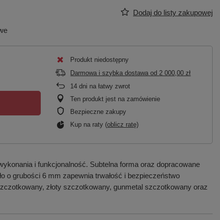
Dodaj do listy zakupowej
owe
Produkt niedostępny
Darmowa i szybka dostawa
od
2 000,00 zł
14
dni na łatwy zwrot
Ten produkt jest na zamówienie
Bezpieczne zakupy
Kup na raty (
oblicz ratę
)
wykonania i funkcjonalność. Subtelna forma oraz dopracowane
zkło o grubości 6 mm zapewnia trwałość i bezpieczeństwo
 szczotkowany, złoty szczotkowany, gunmetal szczotkowany oraz