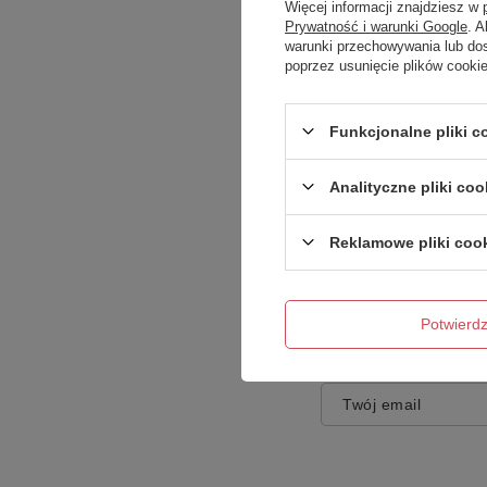
Więcej informacji znajdziesz w
Prywatność i warunki Google
. 
warunki przechowywania lub do
poprzez usunięcie plików cooki
Treść twojej opinii
Funkcjonalne pliki 
Analityczne pliki coo
Reklamowe pliki coo
Dodaj własne zdję
Potwier
Twoje imię
Twój email