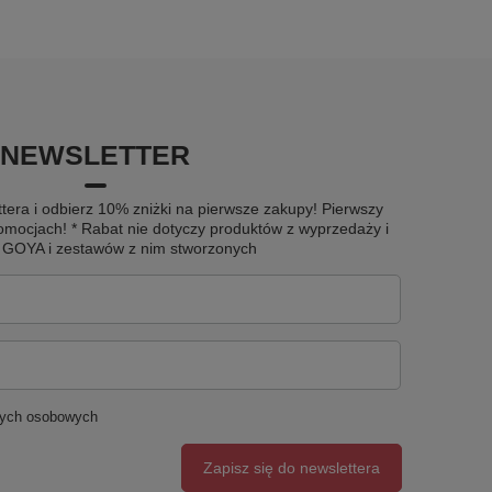
NEWSLETTER
tera i odbierz 10% zniżki na pierwsze zakupy! Pierwszy
omocjach! * Rabat nie dotyczy produktów z wyprzedaży i
u GOYA i zestawów z nim stworzonych
nych osobowych
Zapisz się do newslettera