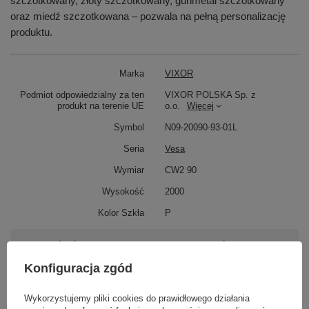
szczotkowany, złoty szczotkowany, gunmetal szczotkowany
oraz miedź szczotkowana – pozwala na pełną personalizację
produktu.
Marka
VIXOR
Podmiot odpowiedzialny za ten
VIXOR POLSKA Sp. z
produkt na terenie UE
o.o.
Więcej
Symbol
N09-20090-93-01L
Seria
Vesa
Wymiar
CW2 90
Wysokość
2000
Kolor Szkła
P
Potrzebujesz pomocy? Masz pytania?
Zadaj pytanie a my odpowiemy niezwłocznie,
Konfiguracja zgód
Zadaj pytanie
najciekawsze pytania i odpowiedzi publikując
dla innych.
Wykorzystujemy pliki cookies do prawidłowego działania