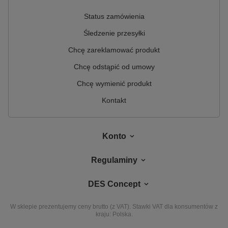
Status zamówienia
Śledzenie przesyłki
Chcę zareklamować produkt
Chcę odstąpić od umowy
Chcę wymienić produkt
Kontakt
Konto
Regulaminy
DES Concept
W sklepie prezentujemy ceny brutto (z VAT).
Stawki VAT dla konsumentów z
kraju:
Polska
.