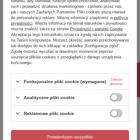
serwisu, aby oferować funkcje społecznościowe, analizować
ruch i prowadzić działania marketingowe - zarówno przez nas,
Napisz swoją opinię
jak i naszych Zaufanych Partnerów. Pliki cookies służą również
do personalizacji reklam. Więcej informacji znajdziesz w
polityce
prywatności
. Więcej informacji na temat warunków i prywatności
można znaleźć także na stronie
Prywatność i warunki Google
.
Twoja ocena:
Akceptacja tego komunikatu oznacza zgodę na ich zapisywanie
5/5
na Twoim komputerze. Możesz określić warunki przechowywania
lub dostępu do nich klikając w zakładkę „Konfiguracja zgód”.
Zgodę możesz wycofać w dowolnym momencie poprzez
usunięcie plików cookies z przeglądarki z danego urządzenia
Treść twojej opinii
końcowego.
Rabat 10%
Zawsze
Funkcjonalne pliki cookie (wymagane)
aktywne
Dodaj własne zdjęcie produktu:
Analityczne pliki cookie
Reklamowe pliki cookie
Twoje imię
Potwierdzam wszystkie