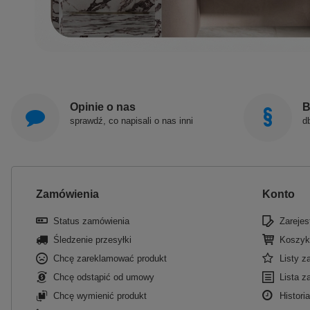
Opinie o nas
B
sprawdź, co napisali o nas inni
d
Zamówienia
Konto
Status zamówienia
Zarejest
Śledzenie przesyłki
Koszyk
Chcę zareklamować produkt
Listy 
Chcę odstąpić od umowy
Lista z
Chcę wymienić produkt
Historia