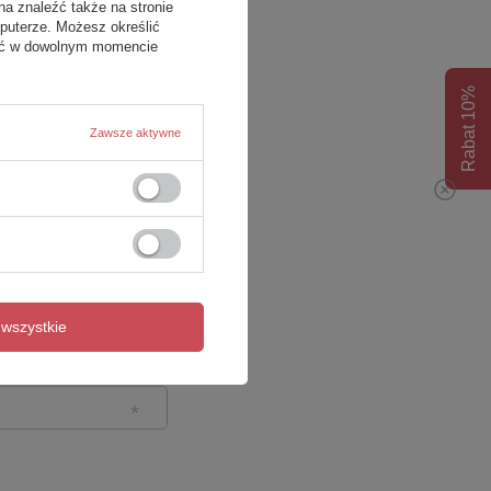
na znaleźć także na stronie
puterze. Możesz określić
fać w dowolnym momencie
Rabat 10%
Zawsze aktywne
wszystkie