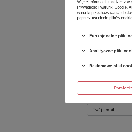
Więcej informacji znajdziesz w
Prywatność i warunki Google
. 
warunki przechowywania lub do
poprzez usunięcie plików cooki
Treść twojej opinii
Funkcjonalne pliki 
Analityczne pliki coo
Reklamowe pliki coo
Dodaj własne zdję
Potwier
Twoje imię
Twój email