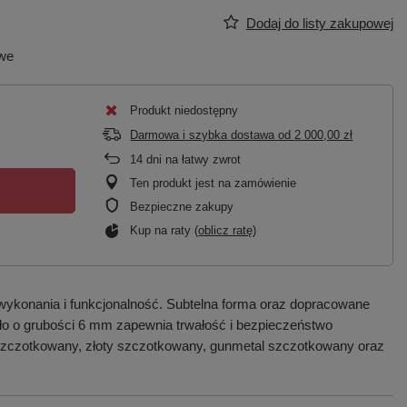
Dodaj do listy zakupowej
owe
Produkt niedostępny
Darmowa i szybka dostawa
od
2 000,00 zł
14
dni na łatwy zwrot
Ten produkt jest na zamówienie
Bezpieczne zakupy
Kup na raty (
oblicz ratę
)
wykonania i funkcjonalność. Subtelna forma oraz dopracowane
zkło o grubości 6 mm zapewnia trwałość i bezpieczeństwo
 szczotkowany, złoty szczotkowany, gunmetal szczotkowany oraz