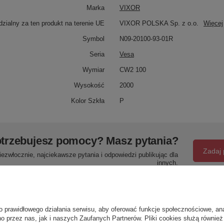
Marka
VIXOR
zialny za ten produkt na terenie UE
VIXOR POLSKA Sp. z o.o.
Więcej
Symbol
N09-20100-93-01R
Seria
Vesa
Wymiar
CW2 100
Wysokość
2000
Kolor Szkła
P
trzebujesz pomocy? Masz pytania?
Zadaj 
ezwłocznie, najciekawsze pytania i odpowiedzi publikując dla
innych.
Napisz swoją opinię
o prawidłowego działania serwisu, aby oferować funkcje społecznościowe, an
o przez nas, jak i naszych Zaufanych Partnerów. Pliki cookies służą również 