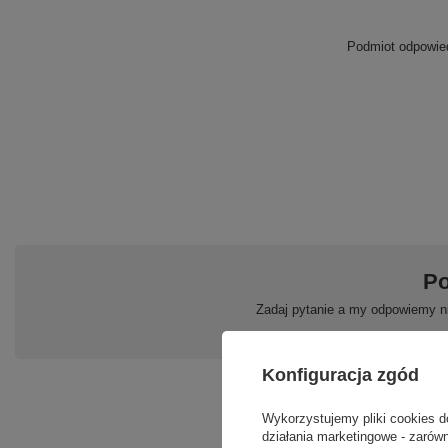
Podmiot odpowied
Po
Zadaj pytanie a my odpowiemy ni
Konfiguracja zgód
Wykorzystujemy pliki cookies d
działania marketingowe - zarówn