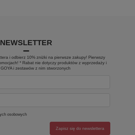
NEWSLETTER
tera i odbierz 10% zniżki na pierwsze zakupy! Pierwszy
omocjach! * Rabat nie dotyczy produktów z wyprzedaży i
u GOYA i zestawów z nim stworzonych
nych osobowych
Zapisz się do newslettera