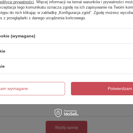
polityce prywatności
. Więcej informacji na temat warunków i prywatności moż
Akceptacja tego komunikatu oznacza zgodę na ich zapisywanie na Twoim kom
Twoja ocena:
stępu do nich klikając w zakładkę „Konfiguracja zgód”. Zgodę możesz wyco
5/5
es z przeglądarki z danego urządzenia końcowego.
cookie (wymagane)
kie
kie
cie produktu:
dzam wymagane
Potwierdzam 
Wyślij opinię