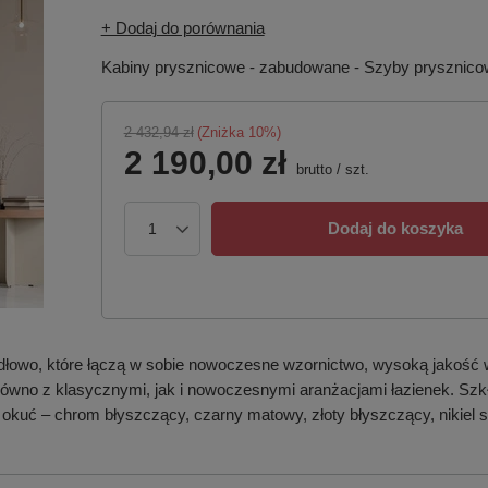
+ Dodaj do porównania
Kabiny prysznicowe - zabudowane - Szyby prysznic
2 432,94 zł
(Zniżka
10
%)
2 190,00 zł
brutto
/
szt.
Dodaj do koszyka
dłowo, które łączą w sobie nowoczesne wzornictwo, wysoką jakość 
 zarówno z klasycznymi, jak i nowoczesnymi aranżacjami łazienek. S
 okuć – chrom błyszczący, czarny matowy, złoty błyszczący, nikiel