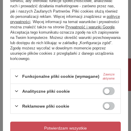
serwisu, aby oferować funkcje społecznościowe, analizować
ruch i prowadzić działania marketingowe - zarówno przez nas,
Napisz swoją opinię
jak i naszych Zaufanych Partnerów. Pliki cookies służą również
do personalizacji reklam. Więcej informacji znajdziesz w
polityce
prywatności
. Więcej informacji na temat warunków i prywatności
można znaleźć także na stronie
Prywatność i warunki Google
.
Twoja ocena:
Akceptacja tego komunikatu oznacza zgodę na ich zapisywanie
5/5
na Twoim komputerze. Możesz określić warunki przechowywania
lub dostępu do nich klikając w zakładkę „Konfiguracja zgód”.
Zgodę możesz wycofać w dowolnym momencie poprzez
usunięcie plików cookies z przeglądarki z danego urządzenia
Treść twojej opinii
końcowego.
Rabat 10%
Zawsze
Funkcjonalne pliki cookie (wymagane)
aktywne
Dodaj własne zdjęcie produktu:
Analityczne pliki cookie
Reklamowe pliki cookie
Twoje imię
Potwierdzam wszystkie