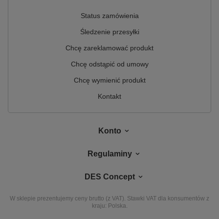
Status zamówienia
Śledzenie przesyłki
Chcę zareklamować produkt
Chcę odstąpić od umowy
Chcę wymienić produkt
Kontakt
Konto
Regulaminy
DES Concept
W sklepie prezentujemy ceny brutto (z VAT).
Stawki VAT dla konsumentów z
kraju:
Polska
.