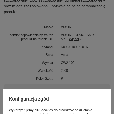
szczotkowany, złoty szczotkowany, gunmetal szczotkowany
oraz miedź szczotkowana – pozwala na pełną personalizację
produktu.
Marka
VIXOR
Podmiot odpowiedzialny za ten
VIXOR POLSKA Sp. z
produkt na terenie UE
o.o.
Więcej
Symbol
N09-20100-99-01R
Seria
Vesa
Wymiar
CW2 100
Wysokość
2000
Kolor Szkła
P
Potrzebujesz pomocy? Masz pytania?
Zadaj pytanie a my odpowiemy niezwłocznie,
Konfiguracja zgód
Zadaj pytanie
najciekawsze pytania i odpowiedzi publikując
dla innych.
Wykorzystujemy pliki cookies do prawidłowego działania