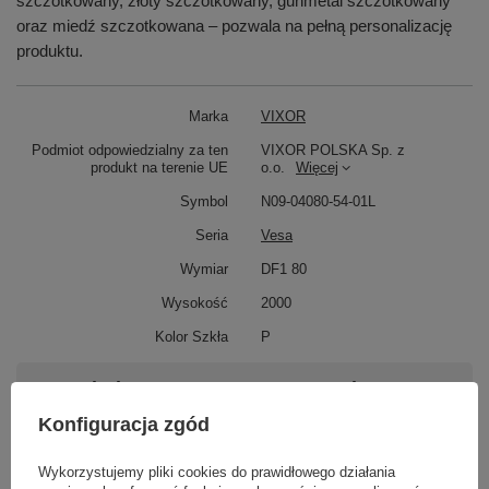
szczotkowany, złoty szczotkowany, gunmetal szczotkowany
oraz miedź szczotkowana – pozwala na pełną personalizację
produktu.
Marka
VIXOR
Podmiot odpowiedzialny za ten
VIXOR POLSKA Sp. z
produkt na terenie UE
o.o.
Więcej
Symbol
N09-04080-54-01L
Seria
Vesa
Wymiar
DF1 80
Wysokość
2000
Kolor Szkła
P
Potrzebujesz pomocy? Masz pytania?
Zadaj pytanie a my odpowiemy niezwłocznie,
Konfiguracja zgód
Zadaj pytanie
najciekawsze pytania i odpowiedzi publikując
dla innych.
Wykorzystujemy pliki cookies do prawidłowego działania