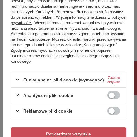
serwisu, aby oferować funkcje społecznościowe, analizować
ruch i prowadzić działania marketingowe - zarówno przez nas,
Napisz swoją opinię
jak i naszych Zaufanych Partnerów. Pliki cookies służą również
do personalizacji reklam. Więcej informacji znajdziesz w
polityce
prywatności
. Więcej informacji na temat warunków i prywatności
można znaleźć także na stronie
Prywatność i warunki Google
.
Twoja ocena:
Akceptacja tego komunikatu oznacza zgodę na ich zapisywanie
5/5
na Twoim komputerze. Możesz określić warunki przechowywania
lub dostępu do nich klikając w zakładkę „Konfiguracja zgód”.
Zgodę możesz wycofać w dowolnym momencie poprzez
usunięcie plików cookies z przeglądarki z danego urządzenia
Treść twojej opinii
końcowego.
Rabat 10%
Zawsze
Funkcjonalne pliki cookie (wymagane)
aktywne
Dodaj własne zdjęcie produktu:
Analityczne pliki cookie
Reklamowe pliki cookie
Twoje imię
Potwierdzam wszystkie