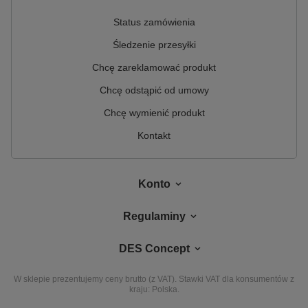
Status zamówienia
Śledzenie przesyłki
Chcę zareklamować produkt
Chcę odstąpić od umowy
Chcę wymienić produkt
Kontakt
Konto
Regulaminy
DES Concept
W sklepie prezentujemy ceny brutto (z VAT).
Stawki VAT dla konsumentów z
kraju:
Polska
.