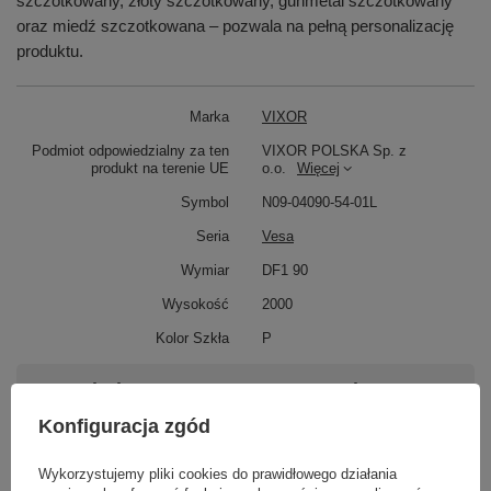
szczotkowany, złoty szczotkowany, gunmetal szczotkowany
oraz miedź szczotkowana – pozwala na pełną personalizację
produktu.
Marka
VIXOR
Podmiot odpowiedzialny za ten
VIXOR POLSKA Sp. z
produkt na terenie UE
o.o.
Więcej
Symbol
N09-04090-54-01L
Seria
Vesa
Wymiar
DF1 90
Wysokość
2000
Kolor Szkła
P
Potrzebujesz pomocy? Masz pytania?
Zadaj pytanie a my odpowiemy niezwłocznie,
Konfiguracja zgód
Zadaj pytanie
najciekawsze pytania i odpowiedzi publikując
dla innych.
Wykorzystujemy pliki cookies do prawidłowego działania