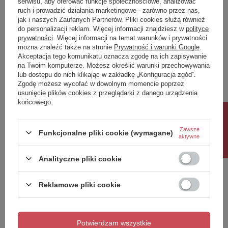
serwisu, aby oferować funkcje społecznościowe, analizować
ruch i prowadzić działania marketingowe - zarówno przez nas,
Napisz swoją opinię
jak i naszych Zaufanych Partnerów. Pliki cookies służą również
do personalizacji reklam. Więcej informacji znajdziesz w
polityce
prywatności
. Więcej informacji na temat warunków i prywatności
można znaleźć także na stronie
Prywatność i warunki Google
.
Twoja ocena:
Akceptacja tego komunikatu oznacza zgodę na ich zapisywanie
5/5
na Twoim komputerze. Możesz określić warunki przechowywania
lub dostępu do nich klikając w zakładkę „Konfiguracja zgód”.
Zgodę możesz wycofać w dowolnym momencie poprzez
usunięcie plików cookies z przeglądarki z danego urządzenia
Treść twojej opinii
końcowego.
Rabat 10%
Zawsze
Funkcjonalne pliki cookie (wymagane)
aktywne
Dodaj własne zdjęcie produktu:
Analityczne pliki cookie
Reklamowe pliki cookie
Twoje imię
Potwierdzam wszystkie