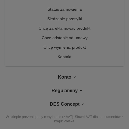
Status zamówienia
Śledzenie przesyłki
Chcę zareklamować produkt
Chcę odstąpić od umowy
Chcę wymienić produkt
Kontakt
Konto
Regulaminy
DES Concept
W sklepie prezentujemy ceny brutto (z VAT).
Stawki VAT dla konsumentów z
kraju:
Polska
.