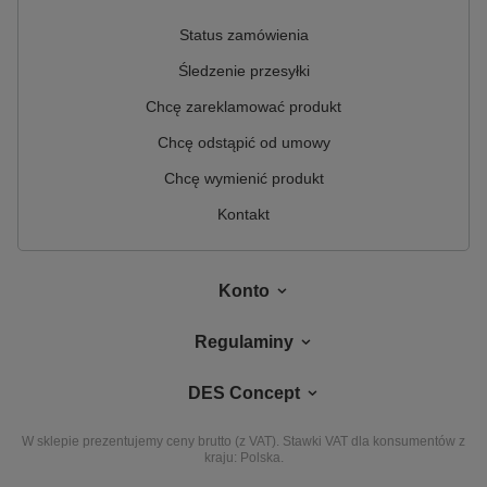
Status zamówienia
Śledzenie przesyłki
Chcę zareklamować produkt
Chcę odstąpić od umowy
Chcę wymienić produkt
Kontakt
Konto
Regulaminy
DES Concept
W sklepie prezentujemy ceny brutto (z VAT).
Stawki VAT dla konsumentów z
kraju:
Polska
.