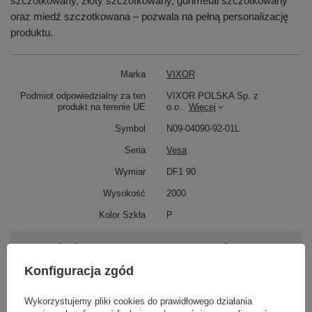
szczotkowany, złoty szczotkowany, gunmetal szczotkowany
oraz miedź szczotkowana – pozwala na pełną personalizację
produktu.
Marka
VIXOR
Podmiot odpowiedzialny za ten
VIXOR POLSKA Sp. z
produkt na terenie UE
o.o.
Więcej
Symbol
N09-04090-92-01L
Seria
Vesa
Wymiar
DF1 90
Wysokość
2000
Kolor Szkła
P
Potrzebujesz pomocy? Masz pytania?
Zadaj pytanie a my odpowiemy niezwłocznie,
Konfiguracja zgód
Zadaj pytanie
najciekawsze pytania i odpowiedzi publikując
dla innych.
Wykorzystujemy pliki cookies do prawidłowego działania