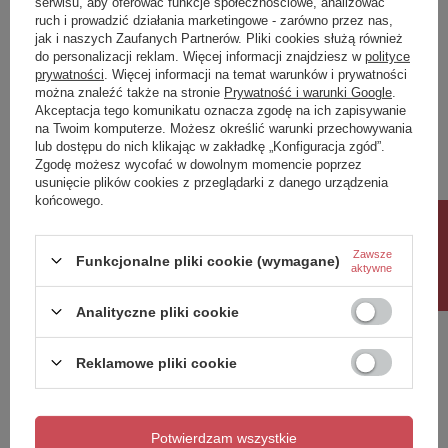
serwisu, aby oferować funkcje społecznościowe, analizować
ruch i prowadzić działania marketingowe - zarówno przez nas,
Napisz swoją opinię
jak i naszych Zaufanych Partnerów. Pliki cookies służą również
do personalizacji reklam. Więcej informacji znajdziesz w
polityce
prywatności
. Więcej informacji na temat warunków i prywatności
można znaleźć także na stronie
Prywatność i warunki Google
.
Twoja ocena:
Akceptacja tego komunikatu oznacza zgodę na ich zapisywanie
5/5
na Twoim komputerze. Możesz określić warunki przechowywania
lub dostępu do nich klikając w zakładkę „Konfiguracja zgód”.
Zgodę możesz wycofać w dowolnym momencie poprzez
usunięcie plików cookies z przeglądarki z danego urządzenia
Treść twojej opinii
końcowego.
Rabat 10%
Zawsze
Funkcjonalne pliki cookie (wymagane)
aktywne
Dodaj własne zdjęcie produktu:
Analityczne pliki cookie
Reklamowe pliki cookie
Twoje imię
Potwierdzam wszystkie