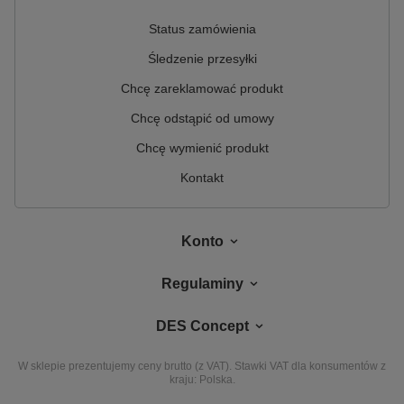
Status zamówienia
Śledzenie przesyłki
Chcę zareklamować produkt
Chcę odstąpić od umowy
Chcę wymienić produkt
Kontakt
Konto
Regulaminy
DES Concept
W sklepie prezentujemy ceny brutto (z VAT).
Stawki VAT dla konsumentów z
kraju:
Polska
.