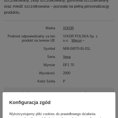
szczotkowany, złoty szczotkowany, gunmetal szczotkowany
oraz miedź szczotkowana – pozwala na pełną personalizację
produktu.
Marka
VIXOR
Podmiot odpowiedzialny za ten
VIXOR POLSKA Sp. z
produkt na terenie UE
o.o.
Więcej
Symbol
N09-04070-91-01L
Seria
Vesa
Wymiar
DF1 70
Wysokość
2000
Kolor Szkła
P
Potrzebujesz pomocy? Masz pytania?
Zadaj pytanie a my odpowiemy niezwłocznie,
Konfiguracja zgód
Zadaj pytanie
najciekawsze pytania i odpowiedzi publikując
dla innych.
Wykorzystujemy pliki cookies do prawidłowego działania