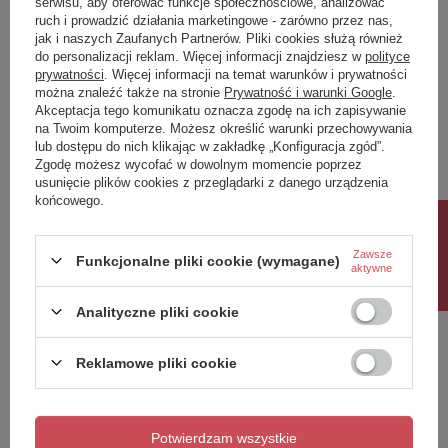
serwisu, aby oferować funkcje społecznościowe, analizować
ruch i prowadzić działania marketingowe - zarówno przez nas,
Napisz swoją opinię
jak i naszych Zaufanych Partnerów. Pliki cookies służą również
do personalizacji reklam. Więcej informacji znajdziesz w
polityce
prywatności
. Więcej informacji na temat warunków i prywatności
można znaleźć także na stronie
Prywatność i warunki Google
.
Twoja ocena:
Akceptacja tego komunikatu oznacza zgodę na ich zapisywanie
5/5
na Twoim komputerze. Możesz określić warunki przechowywania
lub dostępu do nich klikając w zakładkę „Konfiguracja zgód”.
Zgodę możesz wycofać w dowolnym momencie poprzez
usunięcie plików cookies z przeglądarki z danego urządzenia
Treść twojej opinii
końcowego.
Rabat 10%
Zawsze
Funkcjonalne pliki cookie (wymagane)
aktywne
Dodaj własne zdjęcie produktu:
Analityczne pliki cookie
Reklamowe pliki cookie
Twoje imię
Potwierdzam wszystkie