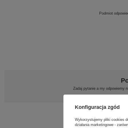
Podmiot odpowied
Po
Zadaj pytanie a my odpowiemy ni
Konfiguracja zgód
Wykorzystujemy pliki cookies d
działania marketingowe - zarówn