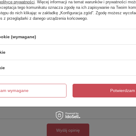
polityce prywatności
. Więcej informacji na temat warunków i prywatności moż
Akceptacja tego komunikatu oznacza zgodę na ich zapisywanie na Twoim kom
Twoja ocena:
stępu do nich klikając w zakładkę „Konfiguracja zgód”. Zgodę możesz wyco
5/5
es z przeglądarki z danego urządzenia końcowego.
cookie (wymagane)
kie
kie
cie produktu:
dzam wymagane
Potwierdzam 
Wyślij opinię