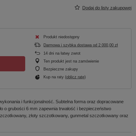
Dodaj do listy zakupowej
Produkt niedostępny
Darmowa i szybka dostawa
od
2 000,00 zł
14
dni na łatwy zwrot
Ten produkt jest na zamówienie
Bezpieczne zakupy
Kup na raty (
oblicz ratę
)
wykonania i funkcjonalność. Subtelna forma oraz dopracowane
zkło o grubości 6 mm zapewnia trwałość i bezpieczeństwo
 szczotkowany, złoty szczotkowany, gunmetal szczotkowany oraz