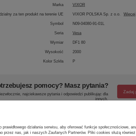
Marka
VIXOR
zialny za ten produkt na terenie UE
VIXOR POLSKA Sp. z o.o.
Więcej
Symbol
N09-04080-91-01L
Seria
Vesa
Wymiar
DF1 80
Wysokość
2000
Kolor Szkła
P
trzebujesz pomocy? Masz pytania?
Zadaj 
ezwłocznie, najciekawsze pytania i odpowiedzi publikując dla
innych.
Napisz swoją opinię
o prawidłowego działania serwisu, aby oferować funkcje społecznościowe, an
o przez nas, jak i naszych Zaufanych Partnerów. Pliki cookies służą również 