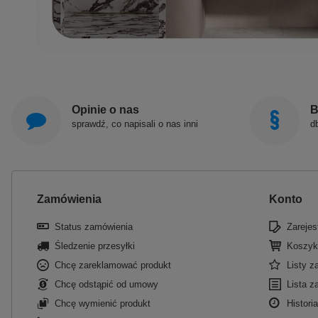
Opinie o nas
B
sprawdź, co napisali o nas inni
d
Zamówienia
Konto
Status zamówienia
Zarejest
Śledzenie przesyłki
Koszyk
Chcę zareklamować produkt
Listy 
Chcę odstąpić od umowy
Lista z
Chcę wymienić produkt
Historia