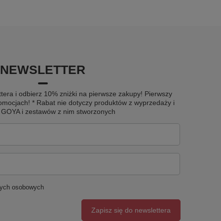
NEWSLETTER
tera i odbierz 10% zniżki na pierwsze zakupy! Pierwszy
omocjach! * Rabat nie dotyczy produktów z wyprzedaży i
u GOYA i zestawów z nim stworzonych
nych osobowych
Zapisz się do newslettera