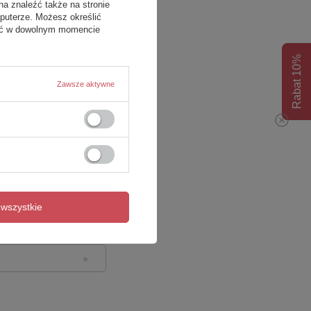
na znaleźć także na stronie
puterze. Możesz określić
fać w dowolnym momencie
Rabat 10%
Zawsze aktywne
wszystkie