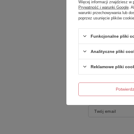
Więcej informacji znajdziesz w
Prywatność i warunki Google
. 
warunki przechowywania lub do
poprzez usunięcie plików cooki
Treść twojej opinii
Funkcjonalne pliki 
Analityczne pliki coo
Reklamowe pliki coo
Dodaj własne zdję
Potwier
Twoje imię
Twój email