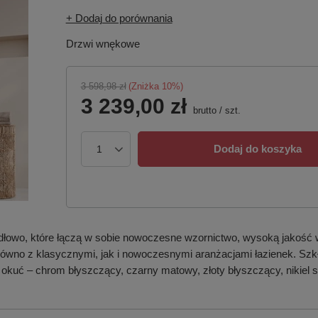
+ Dodaj do porównania
Drzwi wnękowe
3 598,98 zł
(Zniżka
10
%)
3 239,00 zł
brutto
/
szt.
Dodaj do koszyka
dłowo, które łączą w sobie nowoczesne wzornictwo, wysoką jakość 
 zarówno z klasycznymi, jak i nowoczesnymi aranżacjami łazienek. S
 okuć – chrom błyszczący, czarny matowy, złoty błyszczący, nikiel