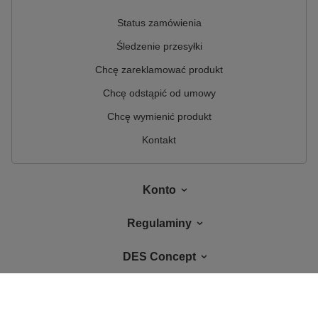
Status zamówienia
Śledzenie przesyłki
Chcę zareklamować produkt
Chcę odstąpić od umowy
Chcę wymienić produkt
Kontakt
Konto
Regulaminy
DES Concept
W sklepie prezentujemy ceny brutto (z VAT).
Stawki VAT dla konsumentów z
kraju:
Polska
.