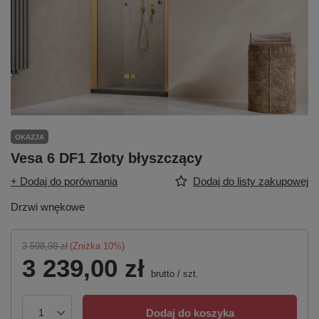
OKAZJA
Vesa 6 DF1 Złoty błyszczący
+ Dodaj do porównania
Dodaj do listy zakupowej
Drzwi wnękowe
3 598,98 zł
(Zniżka
10
%)
3 239,00 zł
brutto
/
szt.
Dodaj do koszyka