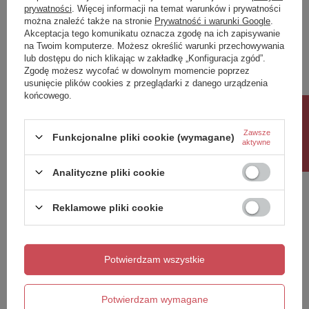
prywatności
. Więcej informacji na temat warunków i prywatności
można znaleźć także na stronie
Prywatność i warunki Google
.
Napisz swoją opinię
Akceptacja tego komunikatu oznacza zgodę na ich zapisywanie
na Twoim komputerze. Możesz określić warunki przechowywania
lub dostępu do nich klikając w zakładkę „Konfiguracja zgód”.
Twoja ocena:
Zgodę możesz wycofać w dowolnym momencie poprzez
5/5
usunięcie plików cookies z przeglądarki z danego urządzenia
końcowego.
Rabat 10%
Treść twojej opinii
Zawsze
Funkcjonalne pliki cookie (wymagane)
aktywne
Analityczne pliki cookie
Reklamowe pliki cookie
Dodaj własne zdjęcie produktu:
Potwierdzam wszystkie
Twoje imię
Potwierdzam wymagane