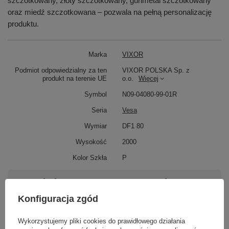
szczotkowany, złoty szczotkowany, gunmetal szczotkowany
oraz miedź szczotkowana – pozwala na pełną personalizację
produktu.
Marka
VIXOR
Podmiot odpowiedzialny za ten
VIXOR POLSKA Sp. z
produkt na terenie UE
o.o.
Więcej
Symbol
N09-04080-99-01R
Seria
Vesa
Wymiar
DF1 80
Wysokość
2000
Kolor Szkła
P
Potrzebujesz pomocy? Masz pytania?
Zadaj pytanie a my odpowiemy niezwłocznie,
Konfiguracja zgód
Zadaj pytanie
najciekawsze pytania i odpowiedzi publikując
dla innych.
Wykorzystujemy pliki cookies do prawidłowego działania