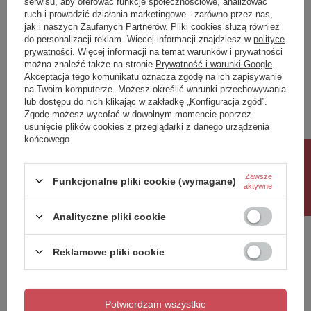
serwisu, aby oferować funkcje społecznościowe, analizować
ruch i prowadzić działania marketingowe - zarówno przez nas,
Napisz swoją opinię
jak i naszych Zaufanych Partnerów. Pliki cookies służą również
do personalizacji reklam. Więcej informacji znajdziesz w
polityce
prywatności
. Więcej informacji na temat warunków i prywatności
można znaleźć także na stronie
Prywatność i warunki Google
.
Twoja ocena:
Akceptacja tego komunikatu oznacza zgodę na ich zapisywanie
5/5
na Twoim komputerze. Możesz określić warunki przechowywania
lub dostępu do nich klikając w zakładkę „Konfiguracja zgód”.
Zgodę możesz wycofać w dowolnym momencie poprzez
usunięcie plików cookies z przeglądarki z danego urządzenia
Treść twojej opinii
końcowego.
Rabat 10%
Zawsze
Funkcjonalne pliki cookie (wymagane)
aktywne
Dodaj własne zdjęcie produktu:
Analityczne pliki cookie
Reklamowe pliki cookie
Twoje imię
Potwierdzam wszystkie