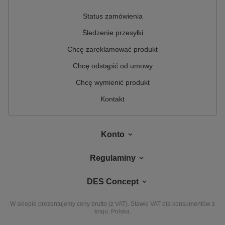
Status zamówienia
Śledzenie przesyłki
Chcę zareklamować produkt
Chcę odstąpić od umowy
Chcę wymienić produkt
Kontakt
Konto
Regulaminy
DES Concept
W sklepie prezentujemy ceny brutto (z VAT).
Stawki VAT dla konsumentów z
kraju:
Polska
.