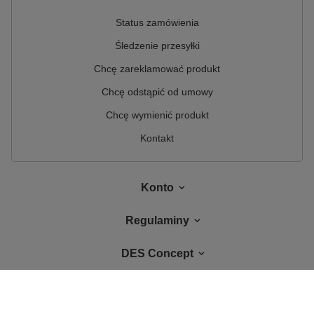
Status zamówienia
Śledzenie przesyłki
Chcę zareklamować produkt
Chcę odstąpić od umowy
Chcę wymienić produkt
Kontakt
Konto
Regulaminy
DES Concept
W sklepie prezentujemy ceny brutto (z VAT).
Stawki VAT dla konsumentów z
kraju:
Polska
.