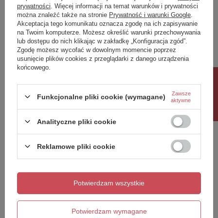
prywatności
. Więcej informacji na temat warunków i prywatności
można znaleźć także na stronie
Prywatność i warunki Google
.
Napisz swoją opinię
Akceptacja tego komunikatu oznacza zgodę na ich zapisywanie
na Twoim komputerze. Możesz określić warunki przechowywania
lub dostępu do nich klikając w zakładkę „Konfiguracja zgód”.
Twoja ocena:
Zgodę możesz wycofać w dowolnym momencie poprzez
5/5
usunięcie plików cookies z przeglądarki z danego urządzenia
końcowego.
Rabat 10%
Treść twojej opinii
Zawsze
Funkcjonalne pliki cookie (wymagane)
aktywne
Analityczne pliki cookie
Reklamowe pliki cookie
Dodaj własne zdjęcie produktu:
Potwierdzam wszystkie
Twoje imię
Potwierdzam wymagane