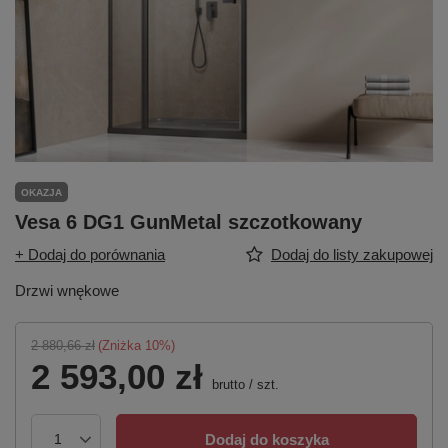
OKAZJA
Vesa 6 DG1 GunMetal szczotkowany
+ Dodaj do porównania
Dodaj do listy zakupowej
Drzwi wnękowe
2 880,66 zł
(Zniżka
10
%)
2 593,00 zł
brutto
/
szt.
Dodaj do koszyka