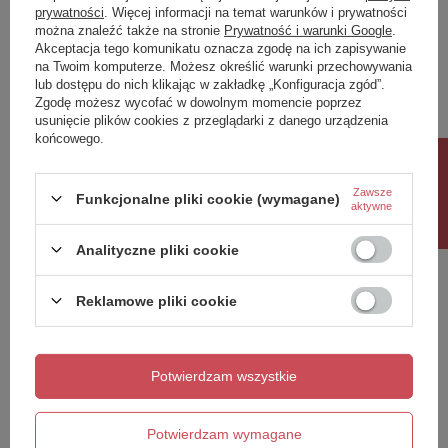
prywatności
. Więcej informacji na temat warunków i prywatności
można znaleźć także na stronie
Prywatność i warunki Google
.
Napisz swoją opinię
Akceptacja tego komunikatu oznacza zgodę na ich zapisywanie
na Twoim komputerze. Możesz określić warunki przechowywania
lub dostępu do nich klikając w zakładkę „Konfiguracja zgód”.
Twoja ocena:
Zgodę możesz wycofać w dowolnym momencie poprzez
5/5
usunięcie plików cookies z przeglądarki z danego urządzenia
końcowego.
Rabat 10%
Treść twojej opinii
Zawsze
Funkcjonalne pliki cookie (wymagane)
aktywne
Analityczne pliki cookie
Reklamowe pliki cookie
Dodaj własne zdjęcie produktu:
Potwierdzam wszystkie
Twoje imię
Potwierdzam wymagane