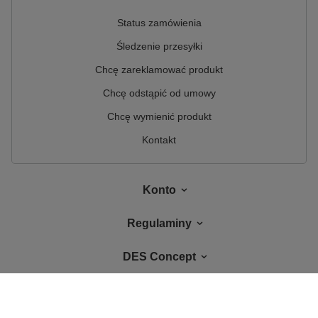
Status zamówienia
Śledzenie przesyłki
Chcę zareklamować produkt
Chcę odstąpić od umowy
Chcę wymienić produkt
Kontakt
Konto
Regulaminy
DES Concept
W sklepie prezentujemy ceny brutto (z VAT).
Stawki VAT dla konsumentów z
kraju:
Polska
.