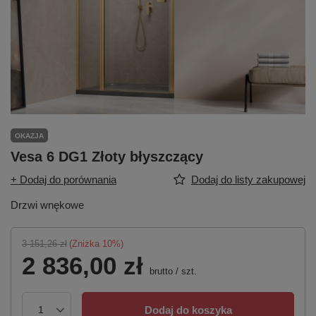
OKAZJA
Vesa 6 DG1 Złoty błyszczący
+ Dodaj do porównania
Dodaj do listy zakupowej
Drzwi wnękowe
3 151,26 zł
(Zniżka
10
%)
2 836,00 zł
brutto
/
szt.
Dodaj do koszyka