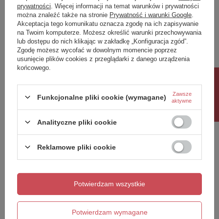
prywatności
. Więcej informacji na temat warunków i prywatności
można znaleźć także na stronie
Prywatność i warunki Google
.
Napisz swoją opinię
Akceptacja tego komunikatu oznacza zgodę na ich zapisywanie
na Twoim komputerze. Możesz określić warunki przechowywania
lub dostępu do nich klikając w zakładkę „Konfiguracja zgód”.
Twoja ocena:
Zgodę możesz wycofać w dowolnym momencie poprzez
5/5
usunięcie plików cookies z przeglądarki z danego urządzenia
końcowego.
Rabat 10%
Treść twojej opinii
Zawsze
Funkcjonalne pliki cookie (wymagane)
aktywne
Analityczne pliki cookie
Reklamowe pliki cookie
Dodaj własne zdjęcie produktu:
Potwierdzam wszystkie
Twoje imię
Potwierdzam wymagane