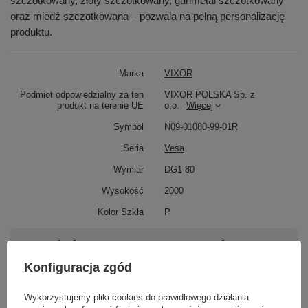
szczotkowany, złoty szczotkowany, gunmetal szczotkowany
oraz miedź szczotkowana – pozwala na pełną personalizację
produktu.
Marka
VIXOR
Podmiot odpowiedzialny za ten
VIXOR POLSKA Sp. z
produkt na terenie UE
o.o.
Więcej
Symbol
N09-01080-99-01R
Seria
Vesa
Wymiar
DG1 80
Wysokość
2000
Kolor Szkła
P
Potrzebujesz pomocy? Masz pytania?
Zadaj pytanie a my odpowiemy niezwłocznie,
Konfiguracja zgód
Zadaj pytanie
najciekawsze pytania i odpowiedzi publikując
dla innych.
Wykorzystujemy pliki cookies do prawidłowego działania