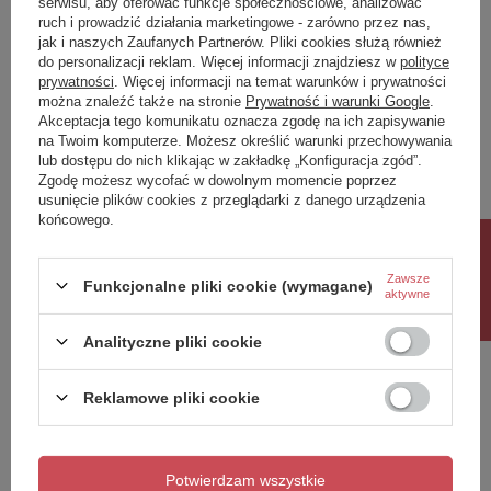
serwisu, aby oferować funkcje społecznościowe, analizować
ruch i prowadzić działania marketingowe - zarówno przez nas,
Napisz swoją opinię
jak i naszych Zaufanych Partnerów. Pliki cookies służą również
do personalizacji reklam. Więcej informacji znajdziesz w
polityce
prywatności
. Więcej informacji na temat warunków i prywatności
można znaleźć także na stronie
Prywatność i warunki Google
.
Twoja ocena:
Akceptacja tego komunikatu oznacza zgodę na ich zapisywanie
5/5
na Twoim komputerze. Możesz określić warunki przechowywania
lub dostępu do nich klikając w zakładkę „Konfiguracja zgód”.
Zgodę możesz wycofać w dowolnym momencie poprzez
usunięcie plików cookies z przeglądarki z danego urządzenia
Treść twojej opinii
końcowego.
Rabat 10%
Zawsze
Funkcjonalne pliki cookie (wymagane)
aktywne
Dodaj własne zdjęcie produktu:
Analityczne pliki cookie
Reklamowe pliki cookie
Twoje imię
Potwierdzam wszystkie