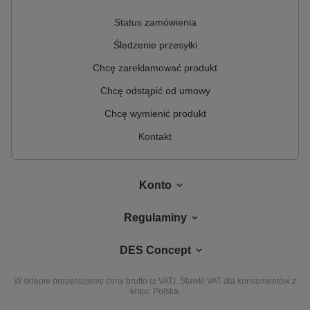
Status zamówienia
Śledzenie przesyłki
Chcę zareklamować produkt
Chcę odstąpić od umowy
Chcę wymienić produkt
Kontakt
Konto
Regulaminy
DES Concept
W sklepie prezentujemy ceny brutto (z VAT).
Stawki VAT dla konsumentów z
kraju:
Polska
.