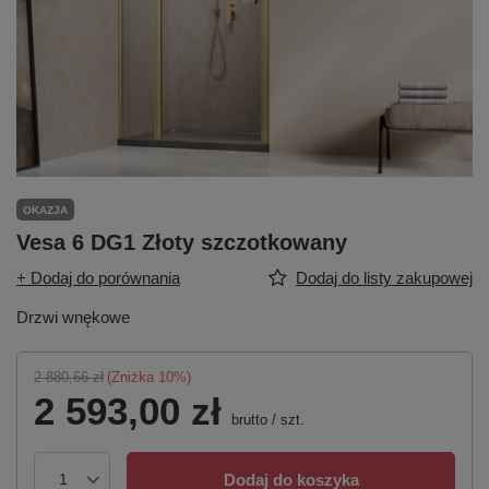
OKAZJA
Vesa 6 DG1 Złoty szczotkowany
+ Dodaj do porównania
Dodaj do listy zakupowej
Drzwi wnękowe
2 880,66 zł
(Zniżka
10
%)
2 593,00 zł
brutto
/
szt.
Dodaj do koszyka