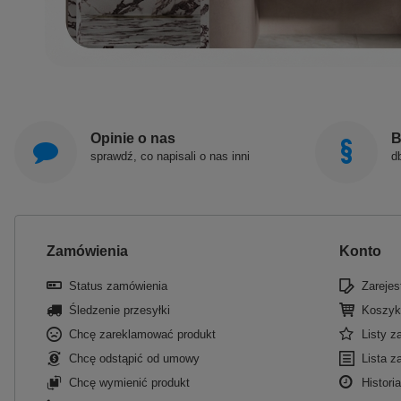
Opinie o nas
B
sprawdź, co napisali o nas inni
d
Zamówienia
Konto
Status zamówienia
Zarejest
Śledzenie przesyłki
Koszyk
Chcę zareklamować produkt
Listy 
Chcę odstąpić od umowy
Lista z
Chcę wymienić produkt
Historia