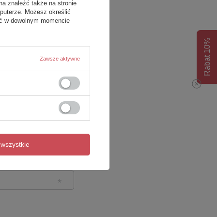
na znaleźć także na stronie
puterze. Możesz określić
fać w dowolnym momencie
Rabat 10%
Zawsze aktywne
wszystkie