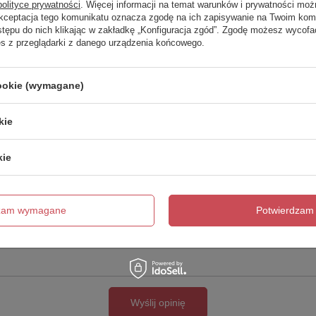
polityce prywatności
. Więcej informacji na temat warunków i prywatności moż
Akceptacja tego komunikatu oznacza zgodę na ich zapisywanie na Twoim kom
Twoja ocena:
stępu do nich klikając w zakładkę „Konfiguracja zgód”. Zgodę możesz wyco
5/5
es z przeglądarki z danego urządzenia końcowego.
cookie (wymagane)
kie
kie
cie produktu:
dzam wymagane
Potwierdzam 
Wyślij opinię