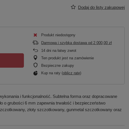
Dodaj do listy zakupowej
Produkt niedostępny
Darmowa i szybka dostawa
od
2 000,00 zł
14
dni na łatwy zwrot
Ten produkt jest na zamówienie
Bezpieczne zakupy
Kup na raty (
oblicz ratę
)
wykonania i funkcjonalność. Subtelna forma oraz dopracowane
zkło o grubości 6 mm zapewnia trwałość i bezpieczeństwo
 szczotkowany, złoty szczotkowany, gunmetal szczotkowany oraz