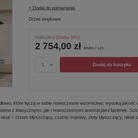
+ Dodaj do porównania
Drzwi wnękowe
3 060,24 zł
(Zniżka
10
%)
2 754,00 zł
brutto
/
szt.
Dodaj do koszyka
dłowo, które łączą w sobie nowoczesne wzornictwo, wysoką jakość 
 zarówno z klasycznymi, jak i nowoczesnymi aranżacjami łazienek. S
 okuć – chrom błyszczący, czarny matowy, złoty błyszczący, nikiel