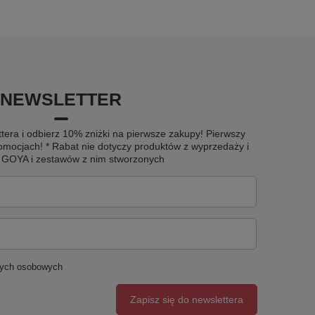
NEWSLETTER
tera i odbierz 10% zniżki na pierwsze zakupy! Pierwszy
omocjach! * Rabat nie dotyczy produktów z wyprzedaży i
u GOYA i zestawów z nim stworzonych
nych osobowych
Zapisz się do newslettera