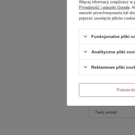
Więcej informacji znajdziesz w
Prywatność i warunki Google
. 
warunki przechowywania lub do
poprzez usunięcie plików cooki
Treść twojej opinii
Funkcjonalne pliki 
Analityczne pliki coo
Reklamowe pliki coo
Dodaj własne zdję
Potwier
Twoje imię
Twój email