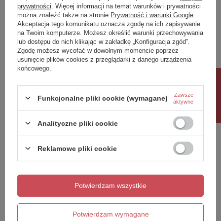
prywatności
. Więcej informacji na temat warunków i prywatności
można znaleźć także na stronie
Prywatność i warunki Google
.
Napisz swoją opinię
Akceptacja tego komunikatu oznacza zgodę na ich zapisywanie
na Twoim komputerze. Możesz określić warunki przechowywania
lub dostępu do nich klikając w zakładkę „Konfiguracja zgód”.
Twoja ocena:
Zgodę możesz wycofać w dowolnym momencie poprzez
5/5
usunięcie plików cookies z przeglądarki z danego urządzenia
końcowego.
Rabat 10%
Treść twojej opinii
Zawsze
Funkcjonalne pliki cookie (wymagane)
aktywne
Analityczne pliki cookie
Reklamowe pliki cookie
Dodaj własne zdjęcie produktu:
Potwierdzam wszystkie
Twoje imię
Potwierdzam wymagane