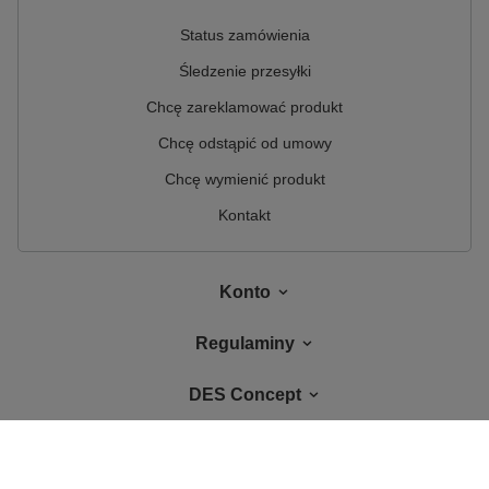
Status zamówienia
Śledzenie przesyłki
Chcę zareklamować produkt
Chcę odstąpić od umowy
Chcę wymienić produkt
Kontakt
Konto
Regulaminy
DES Concept
W sklepie prezentujemy ceny brutto (z VAT).
Stawki VAT dla konsumentów z
kraju:
Polska
.