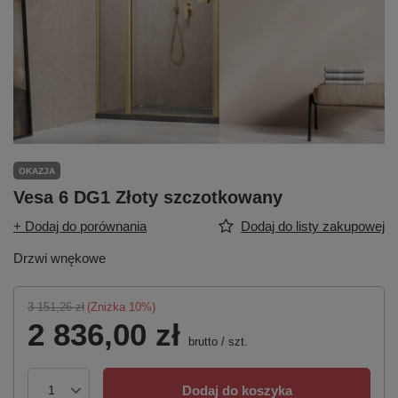
OKAZJA
Vesa 6 DG1 Złoty szczotkowany
+ Dodaj do porównania
Dodaj do listy zakupowej
Drzwi wnękowe
3 151,26 zł
(Zniżka
10
%)
2 836,00 zł
brutto
/
szt.
Dodaj do koszyka