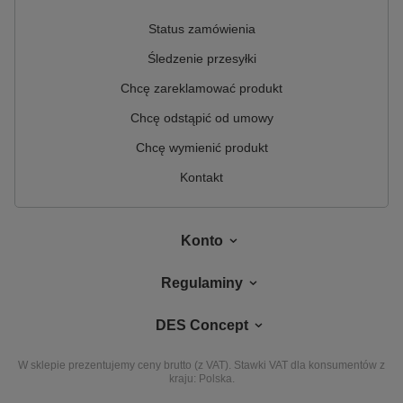
Status zamówienia
Śledzenie przesyłki
Chcę zareklamować produkt
Chcę odstąpić od umowy
Chcę wymienić produkt
Kontakt
Konto
Regulaminy
DES Concept
W sklepie prezentujemy ceny brutto (z VAT).
Stawki VAT dla konsumentów z
kraju:
Polska
.