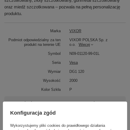
szczotkowany, złoty szczotkowany, gunmetal szczotkowany
oraz miedź szczotkowana – pozwala na pełną personalizację
produktu.
Marka
VIXOR
Podmiot odpowiedzialny za ten
VIXOR POLSKA Sp. z
produkt na terenie UE
o.o.
Więcej
Symbol
N09-01120-99-01L
Seria
Vesa
Wymiar
DG1 120
Wysokość
2000
Kolor Szkła
P
Potrzebujesz pomocy? Masz pytania?
Zadaj pytanie a my odpowiemy niezwłocznie,
Konfiguracja zgód
Zadaj pytanie
najciekawsze pytania i odpowiedzi publikując
dla innych.
Wykorzystujemy pliki cookies do prawidłowego działania