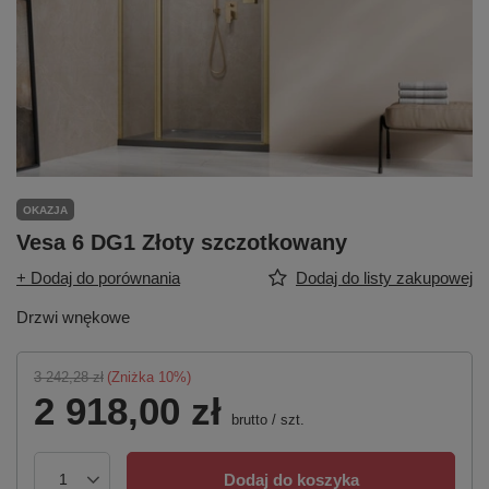
OKAZJA
Vesa 6 DG1 Złoty szczotkowany
+ Dodaj do porównania
Dodaj do listy zakupowej
Drzwi wnękowe
3 242,28 zł
(Zniżka
10
%)
2 918,00 zł
brutto
/
szt.
Dodaj do koszyka