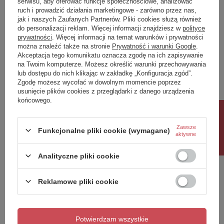
serwisu, aby oferować funkcje społecznościowe, analizować
ruch i prowadzić działania marketingowe - zarówno przez nas,
Napisz swoją opinię
jak i naszych Zaufanych Partnerów. Pliki cookies służą również
do personalizacji reklam. Więcej informacji znajdziesz w
polityce
prywatności
. Więcej informacji na temat warunków i prywatności
można znaleźć także na stronie
Prywatność i warunki Google
.
Twoja ocena:
Akceptacja tego komunikatu oznacza zgodę na ich zapisywanie
5/5
na Twoim komputerze. Możesz określić warunki przechowywania
lub dostępu do nich klikając w zakładkę „Konfiguracja zgód”.
Zgodę możesz wycofać w dowolnym momencie poprzez
usunięcie plików cookies z przeglądarki z danego urządzenia
Treść twojej opinii
końcowego.
Rabat 10%
Zawsze
Funkcjonalne pliki cookie (wymagane)
aktywne
Dodaj własne zdjęcie produktu:
Analityczne pliki cookie
Reklamowe pliki cookie
Twoje imię
Potwierdzam wszystkie