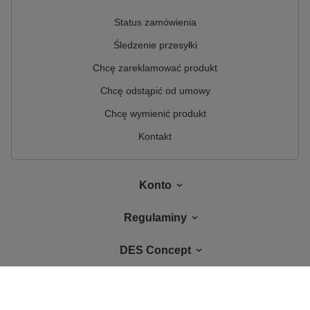
Status zamówienia
Śledzenie przesyłki
Chcę zareklamować produkt
Chcę odstąpić od umowy
Chcę wymienić produkt
Kontakt
Konto
Regulaminy
DES Concept
W sklepie prezentujemy ceny brutto (z VAT).
Stawki VAT dla konsumentów z
kraju:
Polska
.