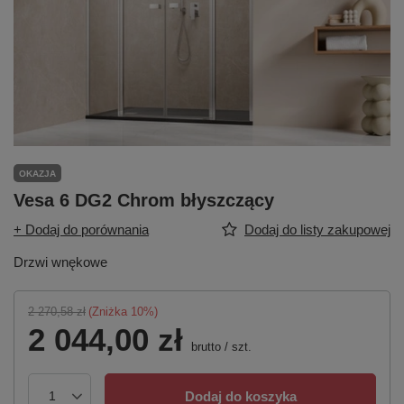
OKAZJA
Vesa 6 DG2 Chrom błyszczący
+ Dodaj do porównania
Dodaj do listy zakupowej
Drzwi wnękowe
2 270,58 zł
(Zniżka
10
%)
2 044,00 zł
brutto
/
szt.
Dodaj do koszyka