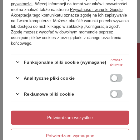
prywatności
. Więcej informacji na temat warunków i prywatności
można znaleźć także na stronie
Prywatność i warunki Google
.
Napisz swoją opinię
Akceptacja tego komunikatu oznacza zgodę na ich zapisywanie
na Twoim komputerze. Możesz określić warunki przechowywania
lub dostępu do nich klikając w zakładkę „Konfiguracja zgód”.
Twoja ocena:
Zgodę możesz wycofać w dowolnym momencie poprzez
5/5
usunięcie plików cookies z przeglądarki z danego urządzenia
końcowego.
Rabat 10%
Treść twojej opinii
Zawsze
Funkcjonalne pliki cookie (wymagane)
aktywne
Analityczne pliki cookie
Reklamowe pliki cookie
Dodaj własne zdjęcie produktu:
Potwierdzam wszystkie
Twoje imię
Potwierdzam wymagane